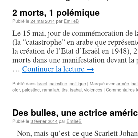
2 morts, 1 polémique
Publié le
24 mai 2014
par
EmilieB
Le 15 mai, jour de commémoration de la
(la “catastrophe” en arabe que représent
la création de l’Etat d’Israël en 1948), 
morts dans une manifestation devant la 
…
Continuer la lecture
→
Publié dans
israel
,
palestine
,
politique
|
Marqué avec
armée
,
bal
ofer
,
palestine
,
ramallah
,
tirs
,
tsahal
,
violences
|
Commentaires f
Des bulles, une actrice améric
Publié le
3 février 2014
par
EmilieB
Non, mais qu’est-ce que Scarlett Johans