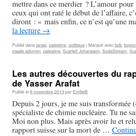
mettre dans ce merdier ? L’amour pour 
ceux qui ont raté le début de l’affaire, c
diront : « mais enfin, ce n’est qu’une
la lecture
→
Publié dans
israel
,
palestine
,
politique
|
Marqué avec
bds
,
boyco
maale adumim
,
palestine
,
Scarlett Johansson
,
SodaStream
,
Su
Les autres découvertes du rap
de Yasser Arafat
Publié le
8 novembre 2013
par
EmilieB
Depuis 2 jours, je me suis transformée (
spécialiste de chimie nucléaire. Tu ne sa
Moi non plus. Mais après avoir lu et rel
rapport suisse sur la mort de …
Continu