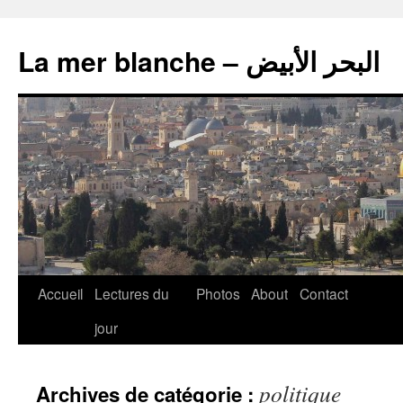
La mer blanche – البحر الأبيض
Accueil
Lectures du
Photos
About
Contact
jour
politique
Archives de catégorie :