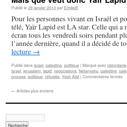
Publié le
29 janvier 2013
par
EmilieB
Pour les personnes vivant en Israël et p
télé, Yaïr Lapid est LA star. Celle qui a
écran tous les vendredi soirs pendant pl
l’année dernière, quand il a décidé de 
lecture
→
Publié dans
israel
,
palestine
,
politique
|
Marqué avec
cisjordanie
israel
,
jerusalem
,
lapid
,
negociations
,
Netanyahu
,
palestine
,
pale
process
,
politique
,
réfugiés
,
Yesh Atid
|
Commentaires fermés
←
Articles plus anciens