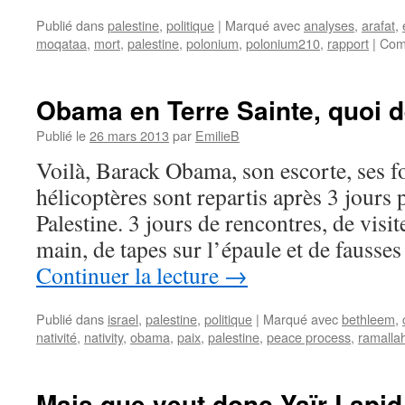
Publié dans
palestine
,
politique
|
Marqué avec
analyses
,
arafat
,
moqataa
,
mort
,
palestine
,
polonium
,
polonium210
,
rapport
|
Com
Obama en Terre Sainte, quoi d
Publié le
26 mars 2013
par
EmilieB
Voilà, Barack Obama, son escorte, ses fo
hélicoptères sont repartis après 3 jours p
Palestine. 3 jours de rencontres, de visi
main, de tapes sur l’épaule et de fauss
Continuer la lecture
→
Publié dans
israel
,
palestine
,
politique
|
Marqué avec
bethleem
,
nativité
,
nativity
,
obama
,
paix
,
palestine
,
peace process
,
ramalla
Mais que veut donc Yaïr Lapid