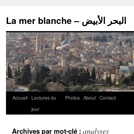
La mer blanche – البحر الأبيض
Accueil
Lectures du
Photos
About
Contact
jour
analyses
Archives par mot-clé :