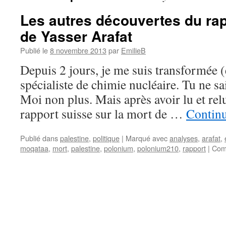
Les autres découvertes du rap
de Yasser Arafat
Publié le
8 novembre 2013
par
EmilieB
Depuis 2 jours, je me suis transformée (
spécialiste de chimie nucléaire. Tu ne sa
Moi non plus. Mais après avoir lu et rel
rapport suisse sur la mort de …
Continu
Publié dans
palestine
,
politique
|
Marqué avec
analyses
,
arafat
,
moqataa
,
mort
,
palestine
,
polonium
,
polonium210
,
rapport
|
Com