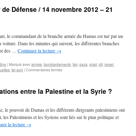
er de Défense / 14 novembre 2012 – 21
i, le commandant de la branche armée du Hamas est tué par un
 en voiture. Dans les minutes qui suivent, les différentes branches
ant des …
Continuer la lecture
→
tine
|
Marqué avec
armée
,
bombardements
,
fajr
,
gaza
,
grad
,
idf
,
israel
,
uettes
,
tel aviv
|
Commentaires fermés
ations entre la Palestine et la Syrie ?
e, le pouvoir de Damas et les différents dirigeants palestiniens ont
les Palestiniens et les Syriens sont liés sur le plan politique et
uer la lecture
→