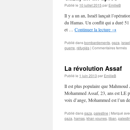
Publié le
10 juillet 2015
par
EmilieB
Il y a un an, Israël lançait l’opérat
du Hamas. Un conflit qui a duré 51 j
et …
Continuer la lecture
→
Publié dans
bombardements
,
gaza
,
israel
guerre
,
réfugiés
|
Commentaires fermés
La révolution Assaf
Publié le
1 juin 2013
par
EmilieB
Il est plus populaire que Mahmoud Ab
Mohammed Assaf, 23, ans est LE p
voix d’ange, Mohammed est l’un de
Publié dans
gaza
,
palestine
|
Marqué ave
gaza
,
hamas
,
khan younes
,
liban
,
palesti