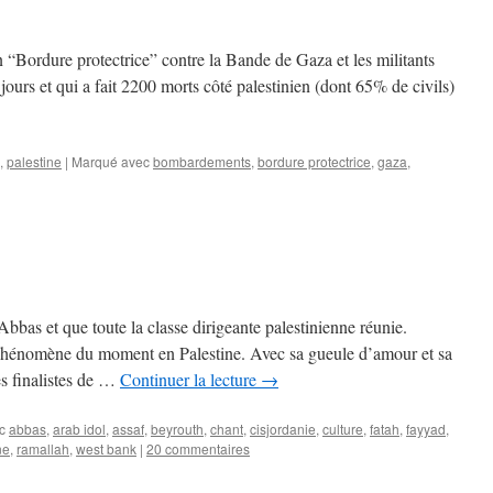
ion “Bordure protectrice” contre la Bande de Gaza et les militants
ours et qui a fait 2200 morts côté palestinien (dont 65% de civils)
,
palestine
|
Marqué avec
bombardements
,
bordure protectrice
,
gaza
,
bas et que toute la classe dirigeante palestinienne réunie.
hénomène du moment en Palestine. Avec sa gueule d’amour et sa
s finalistes de …
Continuer la lecture
→
c
abbas
,
arab idol
,
assaf
,
beyrouth
,
chant
,
cisjordanie
,
culture
,
fatah
,
fayyad
,
ne
,
ramallah
,
west bank
|
20 commentaires