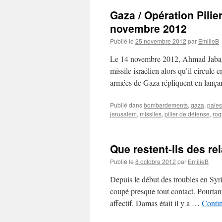
Gaza / Opération Pili
novembre 2012
Publié le
25 novembre 2012
par
EmilieB
Le 14 novembre 2012, Ahmad Jabaar
missile israélien alors qu’il circule
armées de Gaza répliquent en lanç
Publié dans
bombardements
,
gaza
,
pales
jerusalem
,
missiles
,
pilier de défense
,
roq
Que restent-ils des rel
Publié le
8 octobre 2012
par
EmilieB
Depuis le début des troubles en Syri
coupé presque tout contact. Pourtant, 
affectif. Damas était il y a …
Contin