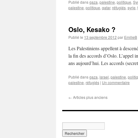
Publié dans
gaza
,
palestine
,
politique
,
Sy
palestine
,
politique
,
qatar
,
réfugiés
,
syrie
,
Oslo, Kesako ?
Publié le
13 septembre 2012
par
EmilieB
Les Palestiniens appellent à desce
la fin des accords d’Oslo. L’appel i
ans aujourd’hui. Les accords (secre
Publié dans
gaza
,
israel
,
palestine
,
politi
palestine
,
réfugiés
|
Un commentaire
←
Articles plus anciens