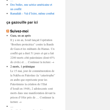
…
Des bulles, une actrice américaine et
un conflit
Ramallah – Val d’Isère, même combat
ça gazouille par ici
Suivez-moi
Gaza, un an après
Il y a un an, Israël lançait l’opération
“Bordure protectrice” contre la Bande
de Gaza et les militants du Hamas. Un
conflit qui a duré 51 jours et qui a fait
2200 morts côté palestinien (dont 65%
de civils) et … Continuer la lecture →
2 morts, 1 polémique
Le 15 mai, jour de commémoration de
la Nakba en Palestine (la “catastrophe”
en arabe que représente pour les
Palestiniens la création de l’Etat
d’Israël en 1948), 2 adolescents sont
morts dans une manifestation devant la
prison d’Ofer près de … Continuer la
lecture →
…