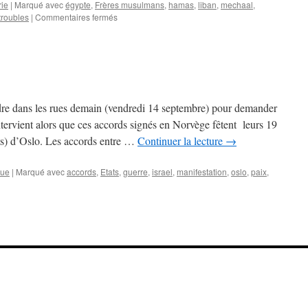
rie
|
Marqué avec
égypte
,
Frères musulmans
,
hamas
,
liban
,
mechaal
,
troubles
|
Commentaires fermés
ndre dans les rues demain (vendredi 14 septembre) pour demander
ntervient alors que ces accords signés en Norvège fêtent leurs 19
ts) d’Oslo. Les accords entre …
Continuer la lecture
→
que
|
Marqué avec
accords
,
Etats
,
guerre
,
israel
,
manifestation
,
oslo
,
paix
,