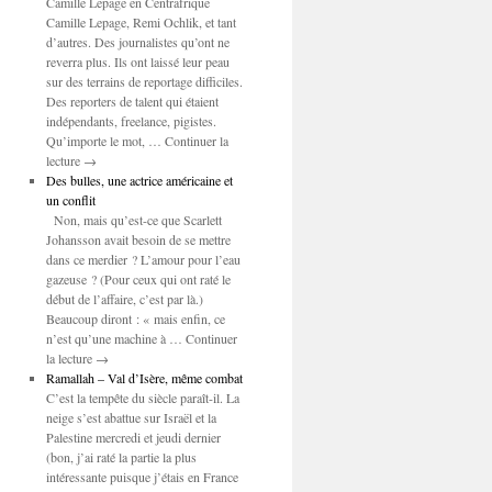
Camille Lepage en Centrafrique
Camille Lepage, Remi Ochlik, et tant
d’autres. Des journalistes qu’ont ne
reverra plus. Ils ont laissé leur peau
sur des terrains de reportage difficiles.
Des reporters de talent qui étaient
indépendants, freelance, pigistes.
Qu’importe le mot, … Continuer la
lecture →
Des bulles, une actrice américaine et
un conflit
Non, mais qu’est-ce que Scarlett
Johansson avait besoin de se mettre
dans ce merdier ? L’amour pour l’eau
gazeuse ? (Pour ceux qui ont raté le
début de l’affaire, c’est par là.)
Beaucoup diront : « mais enfin, ce
n’est qu’une machine à … Continuer
la lecture →
Ramallah – Val d’Isère, même combat
C’est la tempête du siècle paraît-il. La
neige s’est abattue sur Israël et la
Palestine mercredi et jeudi dernier
(bon, j’ai raté la partie la plus
intéressante puisque j’étais en France