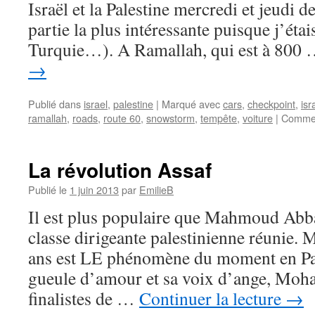
Israël et la Palestine mercredi et jeudi de
partie la plus intéressante puisque j’étai
Turquie…). A Ramallah, qui est à 800
→
Publié dans
israel
,
palestine
|
Marqué avec
cars
,
checkpoint
,
isr
ramallah
,
roads
,
route 60
,
snowstorm
,
tempête
,
voiture
|
Commen
La révolution Assaf
Publié le
1 juin 2013
par
EmilieB
Il est plus populaire que Mahmoud Abbas
classe dirigeante palestinienne réunie
ans est LE phénomène du moment en Pal
gueule d’amour et sa voix d’ange, Moh
finalistes de …
Continuer la lecture
→