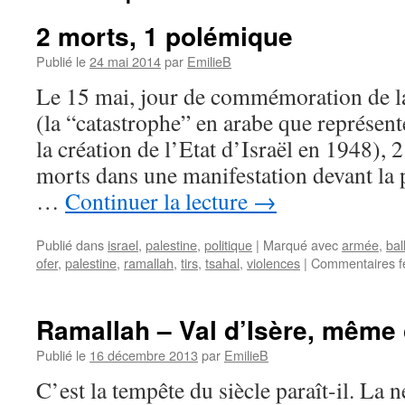
2 morts, 1 polémique
Publié le
24 mai 2014
par
EmilieB
Le 15 mai, jour de commémoration de la
(la “catastrophe” en arabe que représent
la création de l’Etat d’Israël en 1948), 
morts dans une manifestation devant la 
…
Continuer la lecture
→
Publié dans
israel
,
palestine
,
politique
|
Marqué avec
armée
,
bal
ofer
,
palestine
,
ramallah
,
tirs
,
tsahal
,
violences
|
Commentaires f
Ramallah – Val d’Isère, même
Publié le
16 décembre 2013
par
EmilieB
C’est la tempête du siècle paraît-il. La n