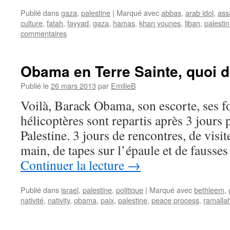
Publié dans
gaza
,
palestine
|
Marqué avec
abbas
,
arab idol
,
ass
culture
,
fatah
,
fayyad
,
gaza
,
hamas
,
khan younes
,
liban
,
palesti
commentaires
Obama en Terre Sainte, quoi d
Publié le
26 mars 2013
par
EmilieB
Voilà, Barack Obama, son escorte, ses fo
hélicoptères sont repartis après 3 jours p
Palestine. 3 jours de rencontres, de visi
main, de tapes sur l’épaule et de fauss
Continuer la lecture
→
Publié dans
israel
,
palestine
,
politique
|
Marqué avec
bethleem
,
nativité
,
nativity
,
obama
,
paix
,
palestine
,
peace process
,
ramalla