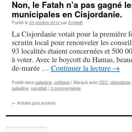
Non, le Fatah n’a pas gagné le
municipales en Cisjordanie.
Publié le
25 octobre 2012
par
EmilieB
La Cisjordanie votait pour la première f
scrutin local pour renouveler les consei
93 localités étaient concernées et 500 0
à voter. Avec le boycott du Hamas, beau
de-marée …
Continuer la lecture
→
Publié dans
palestine
,
politique
|
Marqué avec
CEC
,
cisjordanie
palestine
,
ramallah
|
2 commentaires
←
Articles plus anciens