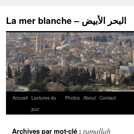
La mer blanche – البحر الأبيض
Accueil
Lectures du
Photos
About
Contact
jour
ramallah
Archives par mot-clé :