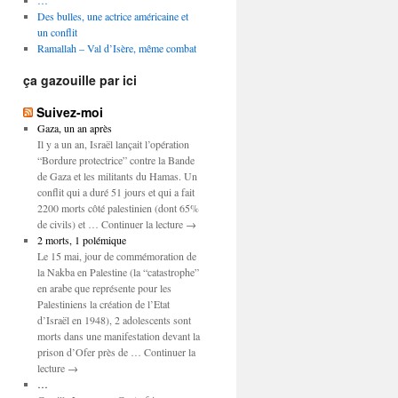
…
Des bulles, une actrice américaine et
un conflit
Ramallah – Val d’Isère, même combat
ça gazouille par ici
Suivez-moi
Gaza, un an après
Il y a un an, Israël lançait l’opération
“Bordure protectrice” contre la Bande
de Gaza et les militants du Hamas. Un
conflit qui a duré 51 jours et qui a fait
2200 morts côté palestinien (dont 65%
de civils) et … Continuer la lecture →
2 morts, 1 polémique
Le 15 mai, jour de commémoration de
la Nakba en Palestine (la “catastrophe”
en arabe que représente pour les
Palestiniens la création de l’Etat
d’Israël en 1948), 2 adolescents sont
morts dans une manifestation devant la
prison d’Ofer près de … Continuer la
lecture →
…