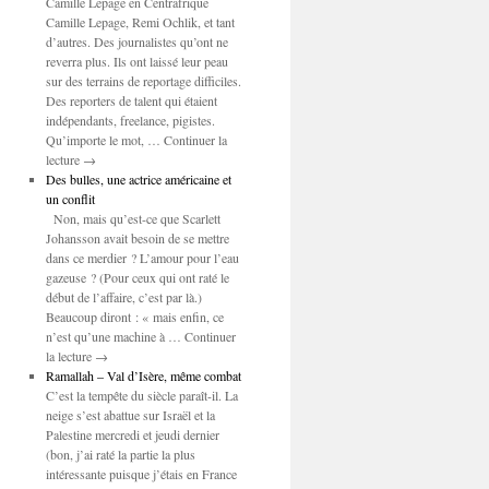
Camille Lepage en Centrafrique
Camille Lepage, Remi Ochlik, et tant
d’autres. Des journalistes qu’ont ne
reverra plus. Ils ont laissé leur peau
sur des terrains de reportage difficiles.
Des reporters de talent qui étaient
indépendants, freelance, pigistes.
Qu’importe le mot, … Continuer la
lecture →
Des bulles, une actrice américaine et
un conflit
Non, mais qu’est-ce que Scarlett
Johansson avait besoin de se mettre
dans ce merdier ? L’amour pour l’eau
gazeuse ? (Pour ceux qui ont raté le
début de l’affaire, c’est par là.)
Beaucoup diront : « mais enfin, ce
n’est qu’une machine à … Continuer
la lecture →
Ramallah – Val d’Isère, même combat
C’est la tempête du siècle paraît-il. La
neige s’est abattue sur Israël et la
Palestine mercredi et jeudi dernier
(bon, j’ai raté la partie la plus
intéressante puisque j’étais en France