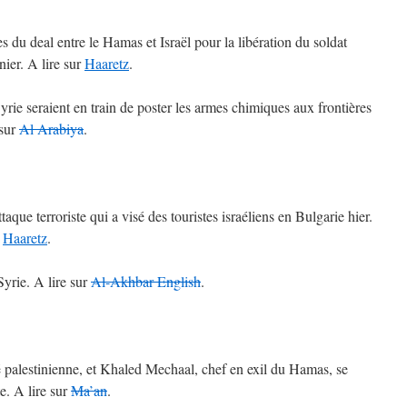
s du deal entre le Hamas et Israël pour la libération du soldat
nier. A lire sur
Haaretz
.
rie seraient en train de poster les armes chimiques aux frontières
 sur
Al Arabiya
.
attaque terroriste qui a visé des touristes israéliens en Bulgarie hier.
r
Haaretz
.
yrie. A lire sur
Al-Akhbar English
.
palestinienne, et Khaled Mechaal, chef en exil du Hamas, se
. A lire sur
Ma’an
.