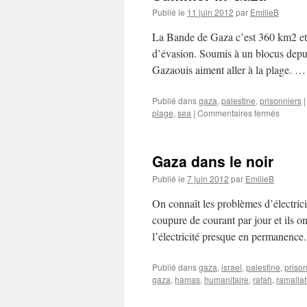
Publié le
11 juin 2012
par
EmilieB
La Bande de Gaza c’est 360 km2 et 4
d’évasion. Soumis à un blocus depuis
Gazaouis aiment aller à la plage. 
Publié dans
gaza
,
palestine
,
prisonniers
|
plage
,
sea
|
Commentaires fermés
Gaza dans le noir
Publié le
7 juin 2012
par
EmilieB
On connaît les problèmes d’électric
coupure de courant par jour et ils o
l’électricité presque en permanenc
Publié dans
gaza
,
israel
,
palestine
,
priso
gaza
,
hamas
,
humanitaire
,
rafah
,
ramalla