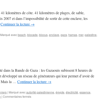
1 kilomètres de côte. 41 kilomètres de plages, de sable,
 2007 et dans l’impossibilité de sortir de cette enclave, les
…
Continuer la lecture
→
Marqué avec
beach
,
blocade
,
blocus
,
enclave
,
gaza
,
hamas
,
mer
,
palestine
,
ité dans la Bande de Gaza : les Gazaouis subissent 8 heures de
nt développé un réseau de générateurs qui leur permet d’avoir de
e. Mais la …
Continuer la lecture
→
nniers
|
Marqué avec
autorité palestinienne
,
égypte
,
électricité
,
essence
,
h
|
Commentaires fermés