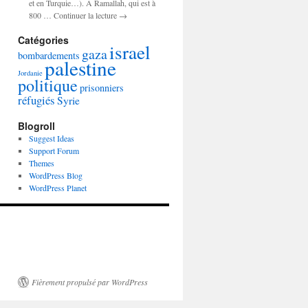
et en Turquie…). A Ramallah, qui est à
800 … Continuer la lecture →
Catégories
israel
gaza
bombardements
palestine
Jordanie
politique
prisonniers
réfugiés
Syrie
Blogroll
Suggest Ideas
Support Forum
Themes
WordPress Blog
WordPress Planet
Fièrement propulsé par WordPress