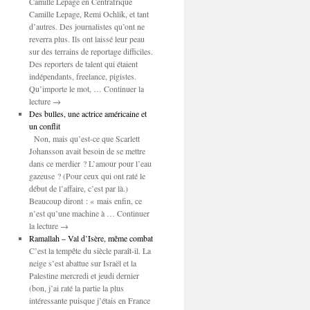
Camille Lepage en Centrafrique
Camille Lepage, Remi Ochlik, et tant
d’autres. Des journalistes qu’ont ne
reverra plus. Ils ont laissé leur peau
sur des terrains de reportage difficiles.
Des reporters de talent qui étaient
indépendants, freelance, pigistes.
Qu’importe le mot, … Continuer la
lecture →
Des bulles, une actrice américaine et
un conflit
Non, mais qu’est-ce que Scarlett
Johansson avait besoin de se mettre
dans ce merdier ? L’amour pour l’eau
gazeuse ? (Pour ceux qui ont raté le
début de l’affaire, c’est par là.)
Beaucoup diront : « mais enfin, ce
n’est qu’une machine à … Continuer
la lecture →
Ramallah – Val d’Isère, même combat
C’est la tempête du siècle paraît-il. La
neige s’est abattue sur Israël et la
Palestine mercredi et jeudi dernier
(bon, j’ai raté la partie la plus
intéressante puisque j’étais en France