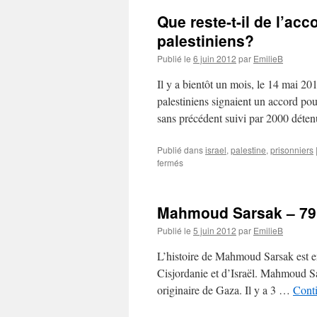
Que reste-t-il de l’acc
palestiniens?
Publié le
6 juin 2012
par
EmilieB
Il y a bientôt un mois, le 14 mai 201
palestiniens signaient un accord po
sans précédent suivi par 2000 dét
Publié dans
israel
,
palestine
,
prisonniers
fermés
Mahmoud Sarsak – 79
Publié le
5 juin 2012
par
EmilieB
L’histoire de Mahmoud Sarsak est ent
Cisjordanie et d’Israël. Mahmoud Sar
originaire de Gaza. Il y a 3 …
Conti