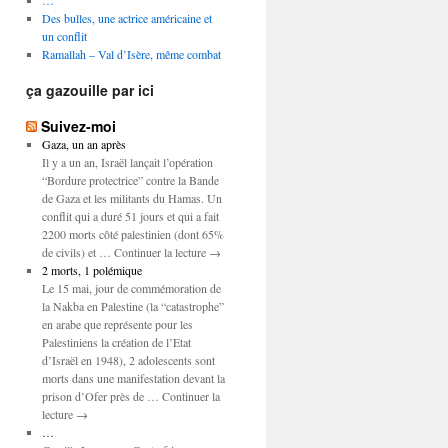
…
Des bulles, une actrice américaine et
un conflit
Ramallah – Val d’Isère, même combat
ça gazouille par ici
Suivez-moi
Gaza, un an après
Il y a un an, Israël lançait l’opération
“Bordure protectrice” contre la Bande
de Gaza et les militants du Hamas. Un
conflit qui a duré 51 jours et qui a fait
2200 morts côté palestinien (dont 65%
de civils) et … Continuer la lecture →
2 morts, 1 polémique
Le 15 mai, jour de commémoration de
la Nakba en Palestine (la “catastrophe”
en arabe que représente pour les
Palestiniens la création de l’Etat
d’Israël en 1948), 2 adolescents sont
morts dans une manifestation devant la
prison d’Ofer près de … Continuer la
lecture →
…