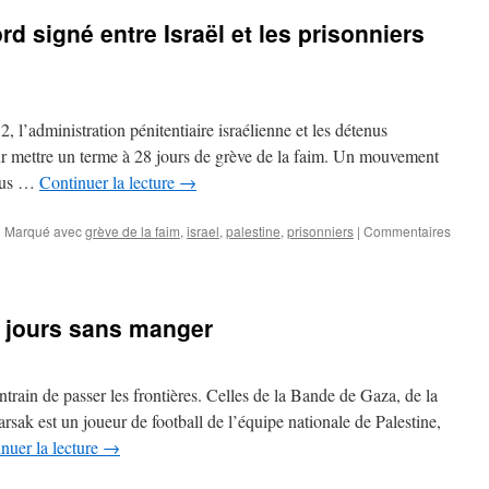
ord signé entre Israël et les prisonniers
2, l’administration pénitentiaire israélienne et les détenus
ur mettre un terme à 28 jours de grève de la faim. Un mouvement
enus …
Continuer la lecture
→
|
Marqué avec
grève de la faim
,
israel
,
palestine
,
prisonniers
|
Commentaires
 jours sans manger
rain de passer les frontières. Celles de la Bande de Gaza, de la
sak est un joueur de football de l’équipe nationale de Palestine,
nuer la lecture
→