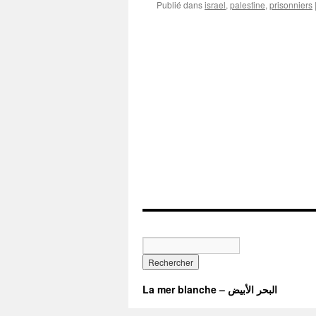
Publié dans
israel
,
palestine
,
prisonniers
La mer blanche – البحر الأبيض