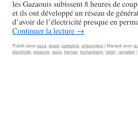
les Gazaouis subissent 8 heures de coup
et ils ont développé un réseau de généra
d’avoir de l’électricité presque en per
Continuer la lecture
→
Publié dans
gaza
,
israel
,
palestine
,
prisonniers
|
Marqué avec
au
électricité
,
essence
,
gaza
,
hamas
,
humanitaire
,
rafah
,
ramallah
|