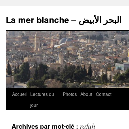
La mer blanche – البحر الأبيض
Accueil
Lectures du
Photos
About
Contact
jour
rafah
Archives par mot-clé :