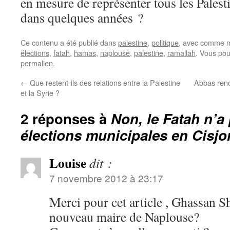
en mesure de représenter tous les Palesti
dans quelques années ?
Ce contenu a été publié dans
palestine
,
politique
, avec comme m
élections
,
fatah
,
hamas
,
naplouse
,
palestine
,
ramallah
. Vous pou
permalien
.
←
Que restent-ils des relations entre la Palestine
Abbas reno
et la Syrie ?
2 réponses à
Non, le Fatah n’a
élections municipales en Cisjo
Louise
dit :
7 novembre 2012 à 23:17
Merci pour cet article , Ghassan S
nouveau maire de Naplouse?