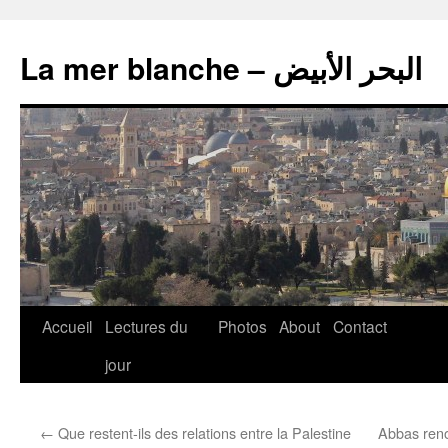
La mer blanche – البحر الأبيض
Accueil
Lectures du
Photos
About
Contact
jour
←
Que restent-ils des relations entre la Palestine
Abbas reno