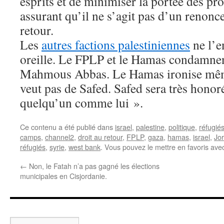
esprits et de minimiser la portée des pr
assurant qu’il ne s’agit pas d’un renonc
retour.
Les
autres factions palestiniennes
ne l’e
oreille. Le FPLP et le Hamas condamnen
Mahmous Abbas. Le Hamas ironise mêm
veut pas de Safed. Safed sera très honor
quelqu’un comme lui ».
Ce contenu a été publié dans
israel
,
palestine
,
politique
,
réfugié
camps
,
channel2
,
droit au retour
,
FPLP
,
gaza
,
hamas
,
israel
,
Jo
réfugiés
,
syrie
,
west bank
. Vous pouvez le mettre en favoris av
←
Non, le Fatah n’a pas gagné les élections
municipales en Cisjordanie.