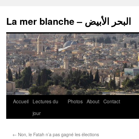
La mer blanche – البحر الأبيض
Accueil
Lectures du
Photos
About
Contact
jour
←
Non, le Fatah n’a pas gagné les élections