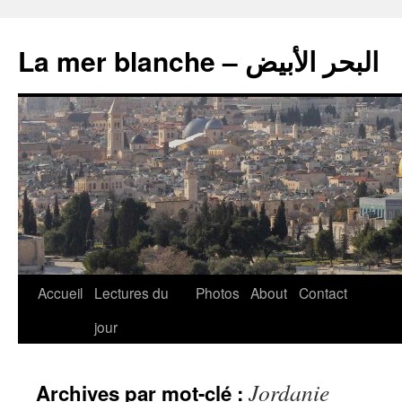
La mer blanche – البحر الأبيض
Accueil
Lectures du
Photos
About
Contact
jour
Jordanie
Archives par mot-clé :