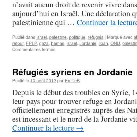
n’avait aucun droit de revenir vivre dans 
aujourd’hui en Israël. Une déclaration 
palestinienne qui …
Continuer la lectu
Publié dans
israel
,
palestine
,
politique
,
réfugiés
|
Marqué avec
a
retour
,
FPLP
,
gaza
,
hamas
,
israel
,
Jordanie
,
liban
,
ONU
,
palesti
Commentaires fermés
Réfugiés syriens en Jordanie
Publié le
10 août 2012
par
EmilieB
Depuis le début des troubles en Syrie, 
leur pays pour trouver refuge en Jordani
officiellement enregistrés auprès des Na
est incessant et le nord de la Jordanie 
Continuer la lecture
→