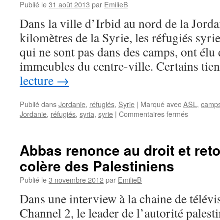
Publié le
31 août 2013
par
EmilieB
Dans la ville d’Irbid au nord de la Jorda
kilomètres de la Syrie, les réfugiés syr
qui ne sont pas dans des camps, ont élu
immeubles du centre-ville. Certains ti
lecture
→
Publié dans
Jordanie
,
réfugiés
,
Syrie
|
Marqué avec
ASL
,
camp
Jordanie
,
réfugiés
,
syria
,
syrie
|
Commentaires fermés
Abbas renonce au droit et reto
colère des Palestiniens
Publié le
3 novembre 2012
par
EmilieB
Dans une interview à la chaine de télévis
Channel 2, le leader de l’autorité palesti