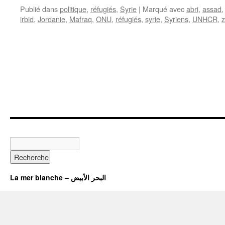
Publié dans
politique
,
réfugiés
,
Syrie
|
Marqué avec
abri
,
assad
irbid
,
Jordanie
,
Mafraq
,
ONU
,
réfugiés
,
syrie
,
Syriens
,
UNHCR
,
z
La mer blanche – البحر الأبيض