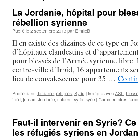
La Jordanie, hôpital pour bles
rébellion syrienne
Publié le
2 septembre 2013
par
EmilieB
Il en existe des dizaines de ce type en J
d’hôpitaux clandestins et d’appartemen
pour blessés de l’Armée syrienne libre
centre-ville d’Irbid, 16 appartements s
lieu de convalescence pour 35 …
Contin
Publié dans
Jordanie
,
réfugiés
,
Syrie
|
Marqué avec
ASL
,
bless
irbid
,
jordan
,
Jordanie
,
snipers
,
syria
,
syrie
|
Commentaires ferm
Faut-il intervenir en Syrie? C
les réfugiés syriens en Jordan