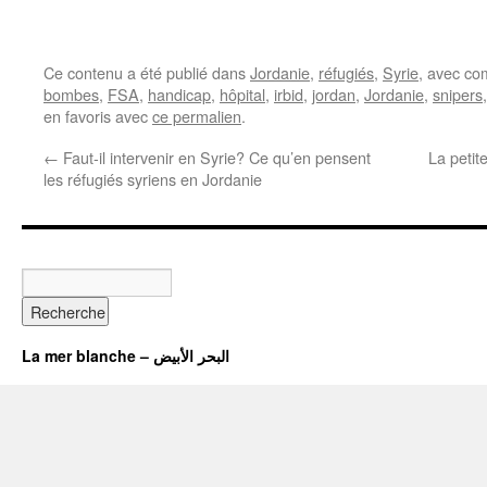
Ce contenu a été publié dans
Jordanie
,
réfugiés
,
Syrie
, avec co
bombes
,
FSA
,
handicap
,
hôpital
,
irbid
,
jordan
,
Jordanie
,
snipers
en favoris avec
ce permalien
.
←
Faut-il intervenir en Syrie? Ce qu’en pensent
La petit
les réfugiés syriens en Jordanie
La mer blanche – البحر الأبيض