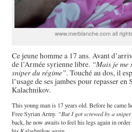
www.merblanche.com all right
Ce jeune homme a 17 ans. Avant d’arriver
de l’Armée syrienne libre.
“Mais je me s
sniper du régime”
. Touché au dos, il es
l’usage de ses jambes pour repasser en S
Kalachnikov.
This young man is 17 years old. Before he came he
Free Syrian Army.
“But I got screwed by a sniper
back, he now awaits to feel his legs again in order
his Kalashnikov again