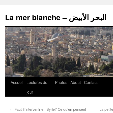
La mer blanche – البحر الأبيض
Accueil
Lectures du
Photos
About
Contact
jour
←
Faut-il intervenir en Syrie? Ce qu’en pensent
La petit