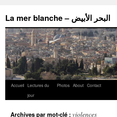
La mer blanche – البحر الأبيض
Accueil
Lectures du
Photos
About
Contact
jour
violences
Archives par mot-clé :