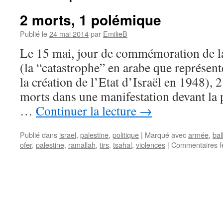
2 morts, 1 polémique
Publié le
24 mai 2014
par
EmilieB
Le 15 mai, jour de commémoration de la
(la “catastrophe” en arabe que représent
la création de l’Etat d’Israël en 1948), 
morts dans une manifestation devant la 
…
Continuer la lecture
→
Publié dans
israel
,
palestine
,
politique
|
Marqué avec
armée
,
bal
ofer
,
palestine
,
ramallah
,
tirs
,
tsahal
,
violences
|
Commentaires f