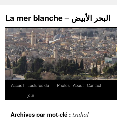
La mer blanche – البحر الأبيض
Accueil
Lectures du
Photos
About
Contact
jour
tsahal
Archives par mot-clé :