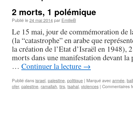
2 morts, 1 polémique
Publié le
24 mai 2014
par
EmilieB
Le 15 mai, jour de commémoration de la
(la “catastrophe” en arabe que représent
la création de l’Etat d’Israël en 1948), 
morts dans une manifestation devant la 
…
Continuer la lecture
→
Publié dans
israel
,
palestine
,
politique
|
Marqué avec
armée
,
bal
ofer
,
palestine
,
ramallah
,
tirs
,
tsahal
,
violences
|
Commentaires f