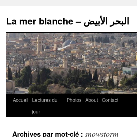
La mer blanche – البحر الأبيض
Accueil
Lectures du
Photos
About
Contact
jour
snowstorm
Archives par mot-clé :