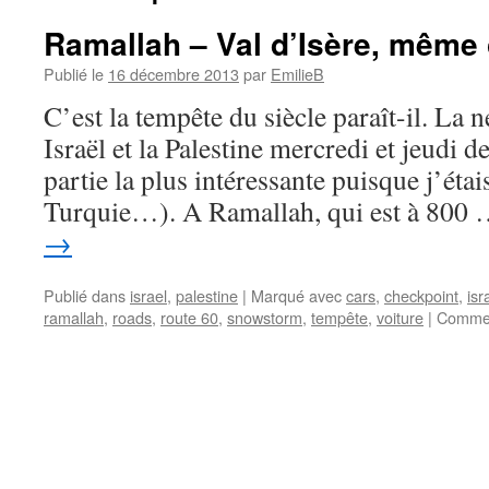
Ramallah – Val d’Isère, même
Publié le
16 décembre 2013
par
EmilieB
C’est la tempête du siècle paraît-il. La n
Israël et la Palestine mercredi et jeudi de
partie la plus intéressante puisque j’étai
Turquie…). A Ramallah, qui est à 800
→
Publié dans
israel
,
palestine
|
Marqué avec
cars
,
checkpoint
,
isr
ramallah
,
roads
,
route 60
,
snowstorm
,
tempête
,
voiture
|
Commen