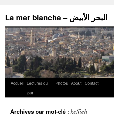
La mer blanche – البحر الأبيض
Accueil
Lectures du
Photos
About
Contact
jour
keffieh
Archives par mot-clé :