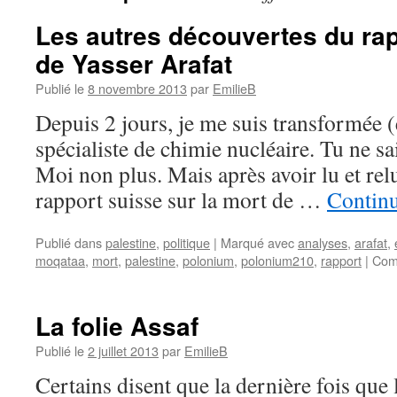
Les autres découvertes du rap
de Yasser Arafat
Publié le
8 novembre 2013
par
EmilieB
Depuis 2 jours, je me suis transformée (
spécialiste de chimie nucléaire. Tu ne sa
Moi non plus. Mais après avoir lu et rel
rapport suisse sur la mort de …
Continu
Publié dans
palestine
,
politique
|
Marqué avec
analyses
,
arafat
,
moqataa
,
mort
,
palestine
,
polonium
,
polonium210
,
rapport
|
Com
La folie Assaf
Publié le
2 juillet 2013
par
EmilieB
Certains disent que la dernière fois que 