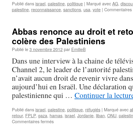
Publié dans
israel
,
palestine
,
politique
|
Marqué avec
AG
,
discou
palestine
,
reconnaissance
,
sanctions
,
usa
,
vote
|
Commentaires 
Abbas renonce au droit et reto
colère des Palestiniens
Publié le
3 novembre 2012
par
EmilieB
Dans une interview à la chaine de télévis
Channel 2, le leader de l’autorité palesti
n’avait aucun droit de revenir vivre dans 
aujourd’hui en Israël. Une déclaration 
palestinienne qui …
Continuer la lectu
Publié dans
israel
,
palestine
,
politique
,
réfugiés
|
Marqué avec
a
retour
,
FPLP
,
gaza
,
hamas
,
israel
,
Jordanie
,
liban
,
ONU
,
palesti
Commentaires fermés