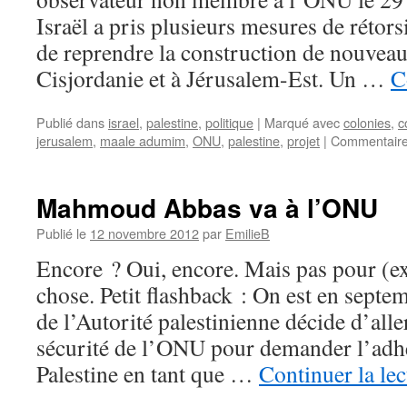
Israël a pris plusieurs mesures de rétor
de reprendre la construction de nouvea
Cisjordanie et à Jérusalem-Est. Un …
C
Publié dans
israel
,
palestine
,
politique
|
Marqué avec
colonies
,
c
jerusalem
,
maale adumim
,
ONU
,
palestine
,
projet
|
Commentaire
Mahmoud Abbas va à l’ONU
Publié le
12 novembre 2012
par
EmilieB
Encore ? Oui, encore. Mais pas pour (
chose. Petit flashback : On est en septe
de l’Autorité palestinienne décide d’alle
sécurité de l’ONU pour demander l’adhé
Palestine en tant que …
Continuer la le