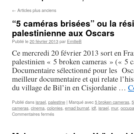
←
Articles plus anciens
“5 caméras brisées” ou la rés
palestinienne aux Oscars
Publié le
20 février 2013
par
EmilieB
Ce mercredi 20 février 2013 sort en Fr
palestinien « 5 broken cameras » (« 5 c
Documentaire sélectionné pour les Osca
meilleur documentaire et qui relate l’his
du village de Bil’in en Cisjordanie …
C
Publié dans
israel
,
palestine
|
Marqué avec
5 broken cameras
,
5
cameras
,
cinema
,
colonies
,
emad burnat
,
idf
,
israel
,
mur
,
occupa
Commentaires fermés