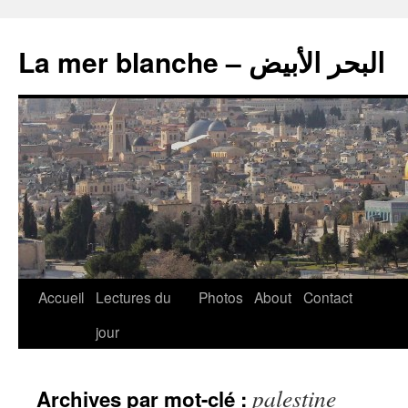
La mer blanche – البحر الأبيض
Accueil
Lectures du
Photos
About
Contact
jour
palestine
Archives par mot-clé :