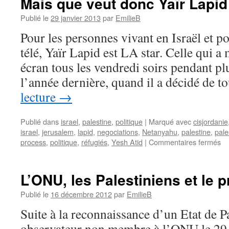
Mais que veut donc Yaïr Lapid
Publié le
29 janvier 2013
par
EmilieB
Pour les personnes vivant en Israël et p
télé, Yaïr Lapid est LA star. Celle qui a
écran tous les vendredi soirs pendant pl
l’année dernière, quand il a décidé de 
lecture
→
Publié dans
israel
,
palestine
,
politique
|
Marqué avec
cisjordanie
israel
,
jerusalem
,
lapid
,
negociations
,
Netanyahu
,
palestine
,
pale
process
,
politique
,
réfugiés
,
Yesh Atid
|
Commentaires fermés
L’ONU, les Palestiniens et le p
Publié le
16 décembre 2012
par
EmilieB
Suite à la reconnaissance d’un Etat de 
observateur non membre à l’ONU le 29