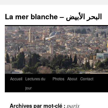
La mer blanche – البحر الأبيض
Accueil
Lectures du
Photos
About
Contact
jour
paris
Archives par mot-clé :