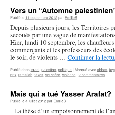
Vers un “Automne palestinien
Publié le
11 septembre 2012
par
EmilieB
Depuis plusieurs jours, les Territoires p
secoués par une vague de manifestations 
Hier, lundi 10 septembre, les chauffeurs 
commerçants et les professeurs des école
le soir, de violents …
Continuer la lect
Publié dans
israel
,
palestine
,
politique
|
Marqué avec
abbas
,
fay
prix
,
ramallah
,
taxes
,
vie chère
,
violence
|
2 commentaires
Mais qui a tué Yasser Arafat?
Publié le
4 juillet 2012
par
EmilieB
La thèse d’un empoisonnement de l’anc