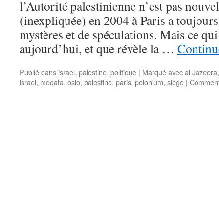
l’Autorité palestinienne n’est pas nouve
(inexpliquée) en 2004 à Paris a toujours
mystères et de spéculations. Mais ce qu
aujourd’hui, et que révèle la …
Continue
Publié dans
israel
,
palestine
,
politique
|
Marqué avec
al Jazeera
israel
,
moqata
,
oslo
,
palestine
,
paris
,
polonium
,
siège
|
Commenta