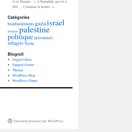
et en Turquie…). A Ramallah, qui est à
800 … Continuer la lecture →
Catégories
israel
gaza
bombardements
palestine
Jordanie
politique
prisonniers
réfugiés
Syrie
Blogroll
Suggest Ideas
Support Forum
Themes
WordPress Blog
WordPress Planet
Fièrement propulsé par WordPress