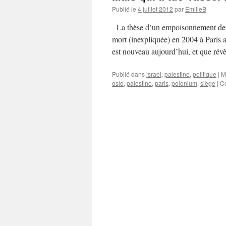
Publié le
4 juillet 2012
par
EmilieB
La thèse d’un empoisonnement de l’a
mort (inexpliquée) en 2004 à Paris a
est nouveau aujourd’hui, et que rév
Publié dans
israel
,
palestine
,
politique
|
M
oslo
,
palestine
,
paris
,
polonium
,
siège
|
C