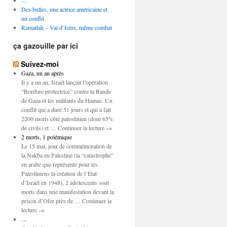
…
Des bulles, une actrice américaine et
un conflit
Ramallah – Val d’Isère, même combat
ça gazouille par ici
Suivez-moi
Gaza, un an après
Il y a un an, Israël lançait l’opération
“Bordure protectrice” contre la Bande
de Gaza et les militants du Hamas. Un
conflit qui a duré 51 jours et qui a fait
2200 morts côté palestinien (dont 65%
de civils) et … Continuer la lecture →
2 morts, 1 polémique
Le 15 mai, jour de commémoration de
la Nakba en Palestine (la “catastrophe”
en arabe que représente pour les
Palestiniens la création de l’Etat
d’Israël en 1948), 2 adolescents sont
morts dans une manifestation devant la
prison d’Ofer près de … Continuer la
lecture →
…