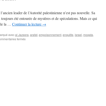
ncien leader de l’Autorité palestinienne n’est pas nouvelle. Sa
 toujours été entourée de mystères et de spéculations. Mais ce qui
èle la …
Continuer la lecture
→
arqué avec
al Jazeera
,
arafat
,
empoisonnement
,
enquête
,
israel
,
moqata
,
ommentaires fermés