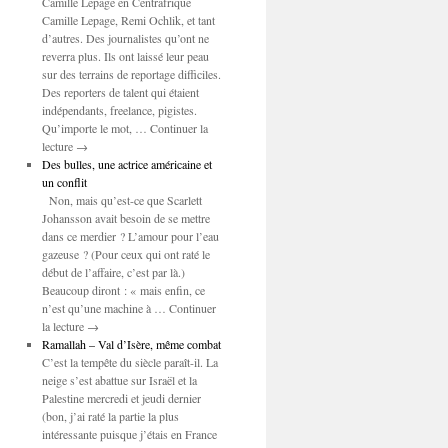
Camille Lepage en Centrafrique
Camille Lepage, Remi Ochlik, et tant
d’autres. Des journalistes qu’ont ne
reverra plus. Ils ont laissé leur peau
sur des terrains de reportage difficiles.
Des reporters de talent qui étaient
indépendants, freelance, pigistes.
Qu’importe le mot, … Continuer la
lecture →
Des bulles, une actrice américaine et
un conflit
Non, mais qu’est-ce que Scarlett
Johansson avait besoin de se mettre
dans ce merdier ? L’amour pour l’eau
gazeuse ? (Pour ceux qui ont raté le
début de l’affaire, c’est par là.)
Beaucoup diront : « mais enfin, ce
n’est qu’une machine à … Continuer
la lecture →
Ramallah – Val d’Isère, même combat
C’est la tempête du siècle paraît-il. La
neige s’est abattue sur Israël et la
Palestine mercredi et jeudi dernier
(bon, j’ai raté la partie la plus
intéressante puisque j’étais en France