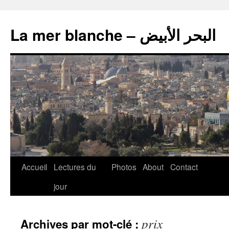
La mer blanche – البحر الأبيض
Accueil
Lectures du
Photos
About
Contact
jour
prix
Archives par mot-clé :