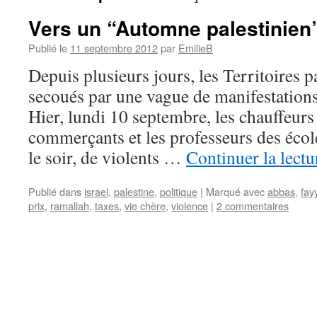
Vers un “Automne palestinien
Publié le
11 septembre 2012
par
EmilieB
Depuis plusieurs jours, les Territoires p
secoués par une vague de manifestations 
Hier, lundi 10 septembre, les chauffeurs 
commerçants et les professeurs des école
le soir, de violents …
Continuer la lect
Publié dans
israel
,
palestine
,
politique
|
Marqué avec
abbas
,
fay
prix
,
ramallah
,
taxes
,
vie chère
,
violence
|
2 commentaires