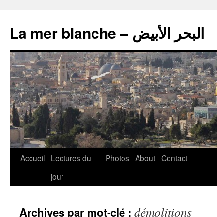
La mer blanche – البحر الأبيض
Accueil
Lectures du
Photos
About
Contact
jour
démolitions
Archives par mot-clé :