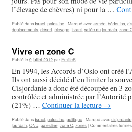
jours. Pas pour son mode de vie particul
l’élevage de chèvres) ni pour la …
Conti
Publié dans
israel
,
palestine
|
Marqué avec
armée
,
bédouins
,
ci
deplacements
,
désert
,
élevage
,
israel
,
vallée du jourdain
,
zone 
Vivre en zone C
Publié le
9 juillet 2012
par
EmilieB
En 1994, les Accords d’Oslo ont créé l’A
Ils ont aussi décidé d’en limiter la souv
Cisjordanie a donc été découpée en 3 z
contrôlée et administrée par l’Autorité p
(21%) …
Continuer la lecture
→
Publié dans
israel
,
palestine
,
politique
|
Marqué avec
cisjordanie
jourdain
,
ONU
,
palestine
,
zone C
,
zones
|
Commentaires fermés