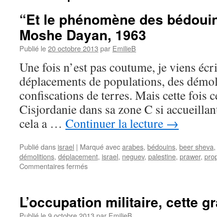
“Et le phénomène des bédouin
Moshe Dayan, 1963
Publié le
20 octobre 2013
par
EmilieB
Une fois n’est pas coutume, je viens écri
déplacements de populations, des démol
confiscations de terres. Mais cette fois c
Cisjordanie dans sa zone C si accueillant
cela a …
Continuer la lecture
→
Publié dans
israel
|
Marqué avec
arabes
,
bédouins
,
beer sheva
démolitions
,
déplacement
,
israel
,
neguev
,
palestine
,
prawer
,
prop
Commentaires fermés
L’occupation militaire, cette 
Publié le
9 octobre 2013
par
EmilieB