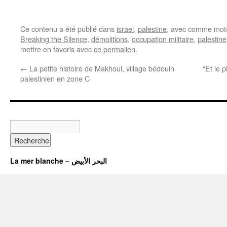
Ce contenu a été publié dans
israel
,
palestine
, avec comme mot(
Breaking the Silence
,
démolitions
,
occupation militaire
,
palestine
mettre en favoris avec
ce permalien
.
←
La petite histoire de Makhoul, village bédouin
“Et le 
palestinien en zone C
La mer blanche – البحر الأبيض