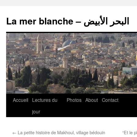
La mer blanche – البحر الأبيض
Accueil
Lectures du
Photos
About
Contact
jour
←
La petite histoire de Makhoul, village bédouin
“Et le 