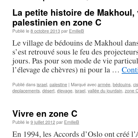
La petite histoire de Makhoul,
palestinien en zone C
Publié le
8 octobre 2013
par
EmilieB
Le village de bédouins de Makhoul dans
s’est retrouvé sous le feu des projecteur
jours. Pas pour son mode de vie particul
l’élevage de chèvres) ni pour la …
Conti
Publié dans
israel
,
palestine
|
Marqué avec
armée
,
bédouins
,
ci
deplacements
,
désert
,
élevage
,
israel
,
vallée du jourdain
,
zone 
Vivre en zone C
Publié le
9 juillet 2012
par
EmilieB
En 1994, les Accords d’Oslo ont créé l’A