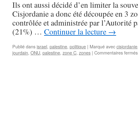
Ils ont aussi décidé d’en limiter la souv
Cisjordanie a donc été découpée en 3 z
contrôlée et administrée par l’Autorité p
(21%) …
Continuer la lecture
→
Publié dans
israel
,
palestine
,
politique
|
Marqué avec
cisjordanie
jourdain
,
ONU
,
palestine
,
zone C
,
zones
|
Commentaires fermés