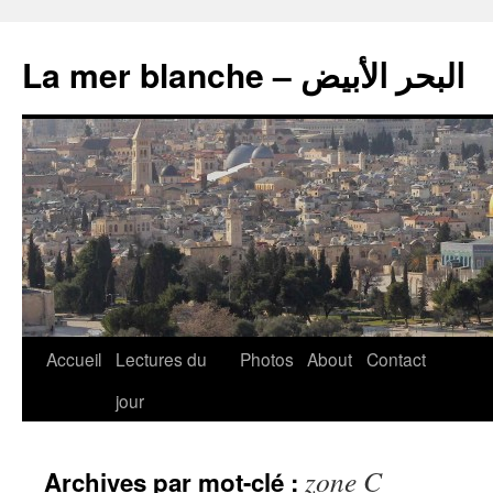
La mer blanche – البحر الأبيض
Accueil
Lectures du
Photos
About
Contact
jour
zone C
Archives par mot-clé :