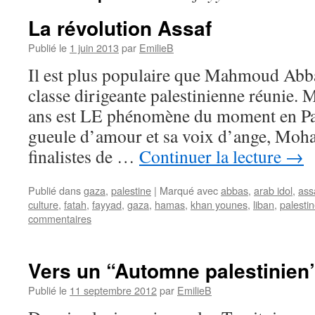
La révolution Assaf
Publié le
1 juin 2013
par
EmilieB
Il est plus populaire que Mahmoud Abbas
classe dirigeante palestinienne réunie
ans est LE phénomène du moment en Pal
gueule d’amour et sa voix d’ange, Moh
finalistes de …
Continuer la lecture
→
Publié dans
gaza
,
palestine
|
Marqué avec
abbas
,
arab idol
,
ass
culture
,
fatah
,
fayyad
,
gaza
,
hamas
,
khan younes
,
liban
,
palesti
commentaires
Vers un “Automne palestinien
Publié le
11 septembre 2012
par
EmilieB