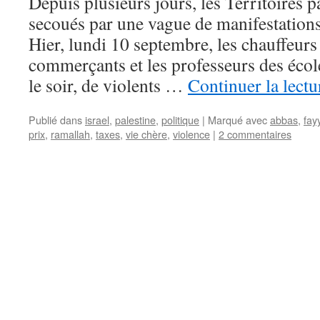
Depuis plusieurs jours, les Territoires p
secoués par une vague de manifestations 
Hier, lundi 10 septembre, les chauffeurs 
commerçants et les professeurs des école
le soir, de violents …
Continuer la lect
Publié dans
israel
,
palestine
,
politique
|
Marqué avec
abbas
,
fay
prix
,
ramallah
,
taxes
,
vie chère
,
violence
|
2 commentaires