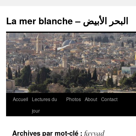
La mer blanche – البحر الأبيض
Accueil
Lectures du
Photos
About
Contact
jour
fayyad
Archives par mot-clé :