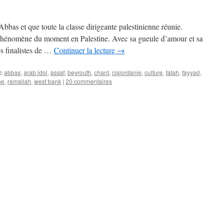
bas et que toute la classe dirigeante palestinienne réunie.
hénomène du moment en Palestine. Avec sa gueule d’amour et sa
s finalistes de …
Continuer la lecture
→
c
abbas
,
arab idol
,
assaf
,
beyrouth
,
chant
,
cisjordanie
,
culture
,
fatah
,
fayyad
,
ne
,
ramallah
,
west bank
|
20 commentaires