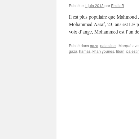
Publié le
1 juin 2013
par
EmilieB
Il est plus populaire que Mahmoud Ab
Mohammed Assaf, 23, ans est LE p
voix d’ange, Mohammed est l’un de
Publié dans
gaza
,
palestine
|
Marqué ave
gaza
,
hamas
,
khan younes
,
liban
,
palesti