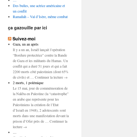
…
Des bulles, une actrice américaine et
un conflit
Ramallah – Val d’Isère, même combat
ça gazouille par ici
Suivez-moi
Gaza, un an après
Il y a un an, Israël lançait l’opération
“Bordure protectrice” contre la Bande
de Gaza et les militants du Hamas. Un
conflit qui a duré 51 jours et qui a fait
2200 morts côté palestinien (dont 65%
de civils) et … Continuer la lecture →
2 morts, 1 polémique
Le 15 mai, jour de commémoration de
la Nakba en Palestine (la “catastrophe”
en arabe que représente pour les
Palestiniens la création de l’Etat
d’Israël en 1948), 2 adolescents sont
morts dans une manifestation devant la
prison d’Ofer près de … Continuer la
lecture →
…