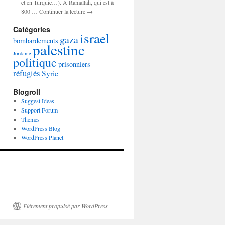
et en Turquie…). A Ramallah, qui est à
800 … Continuer la lecture →
Catégories
israel
gaza
bombardements
palestine
Jordanie
politique
prisonniers
réfugiés
Syrie
Blogroll
Suggest Ideas
Support Forum
Themes
WordPress Blog
WordPress Planet
Fièrement propulsé par WordPress