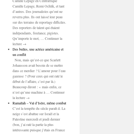
Camille Lepage en Centrafrique
Camille Lepage, Remi Ochlik, et tant
d’autres. Des journalistes qu’ont ne
reverra plus. Ils ont laissé leur peau
sur des terrains de reportage difficiles.
Des reporters de talent qui étaient
indépendants, freelance, pigistes.
Qu’importe le mot, … Continuer la
lecture →
Des bulles, une actrice américaine et
un conflit
Non, mais qu’est-ce que Scarlett
Johansson avait besoin de se mettre
dans ce merdier ? L’amour pour l’eau
gazeuse ? (Pour ceux qui ont raté le
début de l’affaire, c’est par là.)
Beaucoup diront : « mais enfin, ce
n’est qu’une machine à … Continuer
la lecture →
Ramallah – Val d’Isère, même combat
C’est la tempête du siècle paraît-il. La
neige s’est abattue sur Israël et la
Palestine mercredi et jeudi dernier
(bon, j’ai raté la partie la plus
intéressante puisque j’étais en France