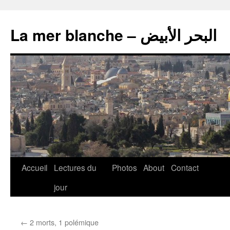
La mer blanche – البحر الأبيض
Accueil
Lectures du
Photos
About
Contact
jour
←
2 morts, 1 polémique