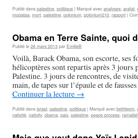
Publié dans
palestine
,
politique
|
Marqué avec
analyses
,
arafat
,
moqataa
,
mort
,
palestine
,
polonium
,
polonium210
,
rapport
|
Com
Obama en Terre Sainte, quoi d
Publié le
26 mars 2013
par
EmilieB
Voilà, Barack Obama, son escorte, ses fo
hélicoptères sont repartis après 3 jours p
Palestine. 3 jours de rencontres, de visi
main, de tapes sur l’épaule et de fauss
Continuer la lecture
→
Publié dans
israel
,
palestine
,
politique
|
Marqué avec
bethleem
,
nativité
,
nativity
,
obama
,
paix
,
palestine
,
peace process
,
ramalla
Mais que veut donc Yaïr Lapid