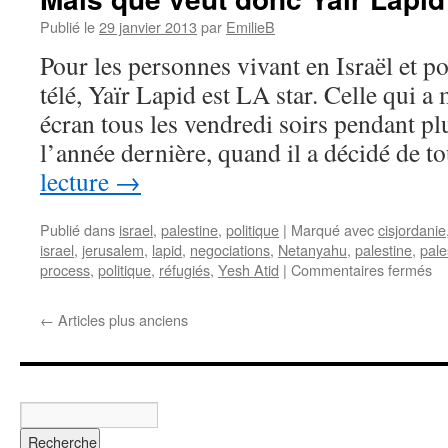
Publié le
29 janvier 2013
par
EmilieB
Pour les personnes vivant en Israël et p
télé, Yaïr Lapid est LA star. Celle qui a
écran tous les vendredi soirs pendant pl
l’année dernière, quand il a décidé de 
lecture
→
Publié dans
israel
,
palestine
,
politique
|
Marqué avec
cisjordanie
israel
,
jerusalem
,
lapid
,
negociations
,
Netanyahu
,
palestine
,
pale
process
,
politique
,
réfugiés
,
Yesh Atid
|
Commentaires fermés
←
Articles plus anciens