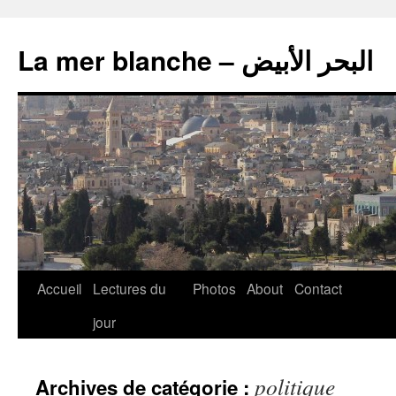
La mer blanche – البحر الأبيض
Accueil
Lectures du
Photos
About
Contact
jour
politique
Archives de catégorie :