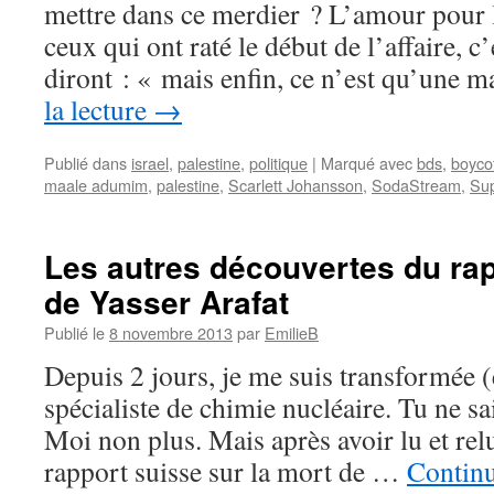
mettre dans ce merdier ? L’amour pour 
ceux qui ont raté le début de l’affaire, c
diront : « mais enfin, ce n’est qu’une
la lecture
→
Publié dans
israel
,
palestine
,
politique
|
Marqué avec
bds
,
boyco
maale adumim
,
palestine
,
Scarlett Johansson
,
SodaStream
,
Su
Les autres découvertes du rap
de Yasser Arafat
Publié le
8 novembre 2013
par
EmilieB
Depuis 2 jours, je me suis transformée (
spécialiste de chimie nucléaire. Tu ne sa
Moi non plus. Mais après avoir lu et rel
rapport suisse sur la mort de …
Continu