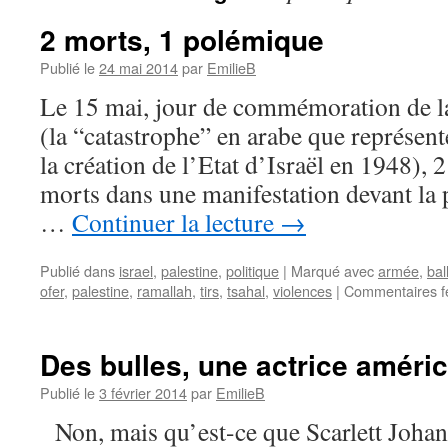
2 morts, 1 polémique
Publié le
24 mai 2014
par
EmilieB
Le 15 mai, jour de commémoration de la
(la “catastrophe” en arabe que représent
la création de l’Etat d’Israël en 1948), 
morts dans une manifestation devant la 
…
Continuer la lecture
→
Publié dans
israel
,
palestine
,
politique
|
Marqué avec
armée
,
bal
ofer
,
palestine
,
ramallah
,
tirs
,
tsahal
,
violences
|
Commentaires f
Des bulles, une actrice améric
Publié le
3 février 2014
par
EmilieB
Non, mais qu’est-ce que Scarlett Johans