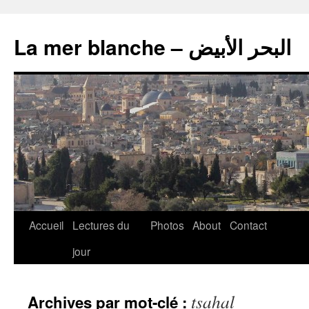
La mer blanche – البحر الأبيض
Accueil
Lectures du
Photos
About
Contact
jour
tsahal
Archives par mot-clé :