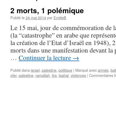
2 morts, 1 polémique
Publié le
24 mai 2014
par
EmilieB
Le 15 mai, jour de commémoration de la
(la “catastrophe” en arabe que représent
la création de l’Etat d’Israël en 1948), 
morts dans une manifestation devant la 
…
Continuer la lecture
→
Publié dans
israel
,
palestine
,
politique
|
Marqué avec
armée
,
bal
ofer
,
palestine
,
ramallah
,
tirs
,
tsahal
,
violences
|
Commentaires f