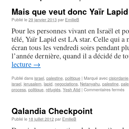
Mais que veut donc Yaïr Lapid
Publié le
29 janvier 2013
par
EmilieB
Pour les personnes vivant en Israël et p
télé, Yaïr Lapid est LA star. Celle qui a
écran tous les vendredi soirs pendant pl
l’année dernière, quand il a décidé de 
lecture
→
Publié dans
israel
,
palestine
,
politique
|
Marqué avec
cisjordanie
israel
,
jerusalem
,
lapid
,
negociations
,
Netanyahu
,
palestine
,
pale
process
,
politique
,
réfugiés
,
Yesh Atid
|
Commentaires fermés
Qalandia Checkpoint
Publié le
18 juillet 2012
par
EmilieB