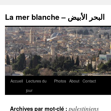
La mer blanche – البحر الأبيض
Accueil
Lectures du
Photos
About
Contact
jour
palestiniens
Archives par mot-clé :