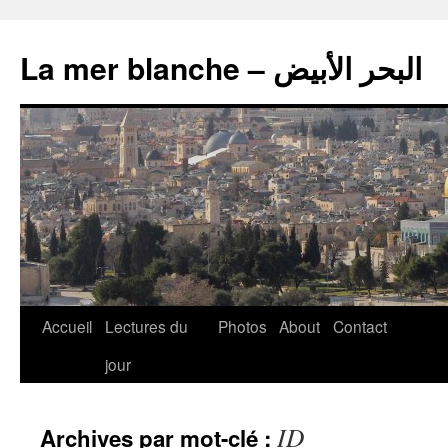
La mer blanche – البحر الأبيض
Accueil
Lectures du
Photos
About
Contact
jour
ID
Archives par mot-clé :