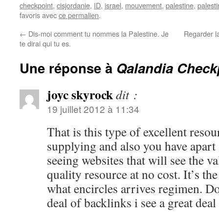
checkpoint
,
cisjordanie
,
ID
,
israel
,
mouvement
,
palestine
,
palesti
favoris avec
ce permalien
.
←
Dis-moi comment tu nommes la Palestine. Je
Regarder l
te dirai qui tu es.
Une réponse à
Qalandia Check
joyc skyrock
dit :
19 juillet 2012 à 11:34
That is this type of excellent resou
supplying and also you have apart a
seeing websites that will see the v
quality resource at no cost. It’s th
what encircles arrives regimen. D
deal of backlinks i see a great deal