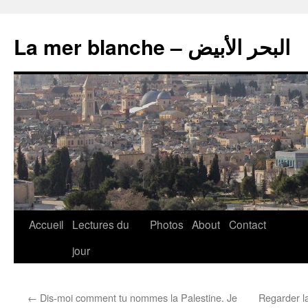
La mer blanche – البحر الأبيض
Accueil
Lectures du
Photos
About
Contact
jour
←
Dis-moi comment tu nommes la Palestine. Je
Regarder l