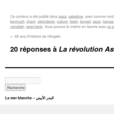
Ce contenu a été publié dans
gaza
,
palestine
, avec comme mot(
beyrouth
,
chant
,
cisjordanie
,
culture
,
fatah
,
fayyad
,
gaza
,
hamas
ramallah
,
west bank
. Vous pouvez le mettre en favoris avec
ce 
←
65 ans d’histoire de réfugiés
20 réponses à
La révolution As
La mer blanche – البحر الأبيض