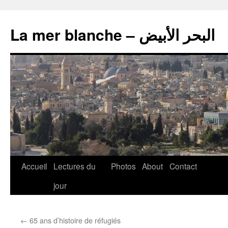
La mer blanche – البحر الأبيض
Accueil
Lectures du
Photos
About
Contact
jour
←
65 ans d’histoire de réfugiés