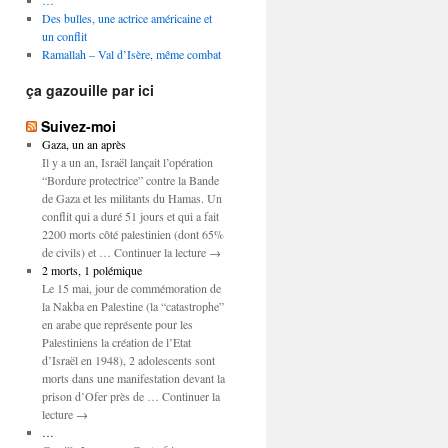
…
Des bulles, une actrice américaine et
un conflit
Ramallah – Val d’Isère, même combat
ça gazouille par ici
Suivez-moi
Gaza, un an après
Il y a un an, Israël lançait l’opération
“Bordure protectrice” contre la Bande
de Gaza et les militants du Hamas. Un
conflit qui a duré 51 jours et qui a fait
2200 morts côté palestinien (dont 65%
de civils) et … Continuer la lecture →
2 morts, 1 polémique
Le 15 mai, jour de commémoration de
la Nakba en Palestine (la “catastrophe”
en arabe que représente pour les
Palestiniens la création de l’Etat
d’Israël en 1948), 2 adolescents sont
morts dans une manifestation devant la
prison d’Ofer près de … Continuer la
lecture →
…