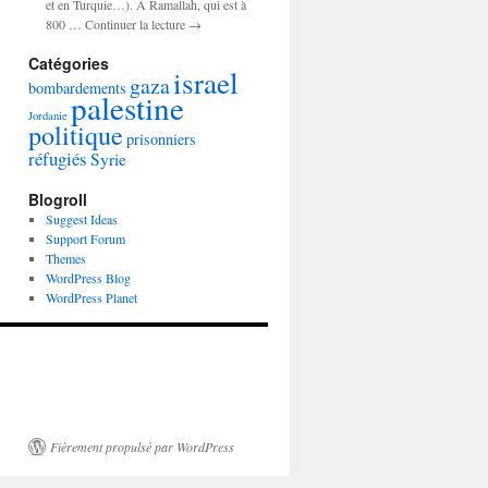
et en Turquie…). A Ramallah, qui est à
800 … Continuer la lecture →
Catégories
israel
gaza
bombardements
palestine
Jordanie
politique
prisonniers
réfugiés
Syrie
Blogroll
Suggest Ideas
Support Forum
Themes
WordPress Blog
WordPress Planet
Fièrement propulsé par WordPress