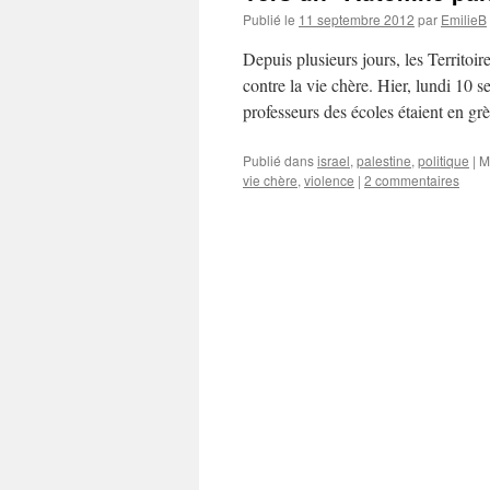
Publié le
11 septembre 2012
par
EmilieB
Depuis plusieurs jours, les Territoi
contre la vie chère. Hier, lundi 10 s
professeurs des écoles étaient en grè
Publié dans
israel
,
palestine
,
politique
|
M
vie chère
,
violence
|
2 commentaires