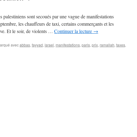
res palestiniens sont secoués par une vague de manifestations
eptembre, les chauffeurs de taxi, certains commerçants et les
ve. Et le soir, de violents …
Continuer la lecture
→
arqué avec
abbas
,
fayyad
,
israel
,
manifestations
,
paris
,
prix
,
ramallah
,
taxes
,