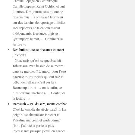
Camille Lepage en Centrafrique
Camille Lepage, Remi Ochlik, et tant
d’autres. Des journalistes qu’ont ne
reverra plus. Ils ont laissé leur peau
sur des terrains de reportage difficiles.
Des reporters de talent qui étaient
indépendants, freelance, pigistes.
Qu’importe le mot, … Continuer la
lecture →
Des bulles, une actrice américaine et
un conflit
Non, mais qu’est-ce que Scarlett
Johansson avait besoin de se mettre
dans ce merdier ? L’amour pour l’eau
gazeuse ? (Pour ceux qui ont raté le
début de l’affaire, c’est par là.)
Beaucoup diront : « mais enfin, ce
n’est qu’une machine à … Continuer
la lecture →
Ramallah – Val d’Isère, même combat
C’est la tempête du siècle paraît-il. La
neige s’est abattue sur Israël et la
Palestine mercredi et jeudi dernier
(bon, j’ai raté la partie la plus
intéressante puisque j’étais en France