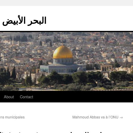
La mer blanche – البحر الأبيض
About
Contact
ons municipales
Mahmoud Abbas va à l’ONU
→