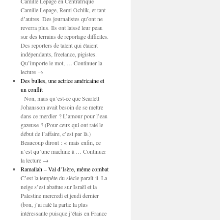
Camille Lepage en Centrafrique
Camille Lepage, Remi Ochlik, et tant
d’autres. Des journalistes qu’ont ne
reverra plus. Ils ont laissé leur peau
sur des terrains de reportage difficiles.
Des reporters de talent qui étaient
indépendants, freelance, pigistes.
Qu’importe le mot, … Continuer la
lecture →
Des bulles, une actrice américaine et
un conflit
Non, mais qu’est-ce que Scarlett
Johansson avait besoin de se mettre
dans ce merdier ? L’amour pour l’eau
gazeuse ? (Pour ceux qui ont raté le
début de l’affaire, c’est par là.)
Beaucoup diront : « mais enfin, ce
n’est qu’une machine à … Continuer
la lecture →
Ramallah – Val d’Isère, même combat
C’est la tempête du siècle paraît-il. La
neige s’est abattue sur Israël et la
Palestine mercredi et jeudi dernier
(bon, j’ai raté la partie la plus
intéressante puisque j’étais en France