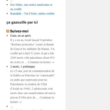
…
Des bulles, une actrice américaine et
un conflit
Ramallah – Val d’Isère, même combat
ça gazouille par ici
Suivez-moi
Gaza, un an après
Il y a un an, Israël lançait l’opération
“Bordure protectrice” contre la Bande
de Gaza et les militants du Hamas. Un
conflit qui a duré 51 jours et qui a fait
2200 morts côté palestinien (dont 65%
de civils) et … Continuer la lecture →
2 morts, 1 polémique
Le 15 mai, jour de commémoration de
la Nakba en Palestine (la “catastrophe”
en arabe que représente pour les
Palestiniens la création de l’Etat
d’Israël en 1948), 2 adolescents sont
morts dans une manifestation devant la
prison d’Ofer près de … Continuer la
lecture →
…