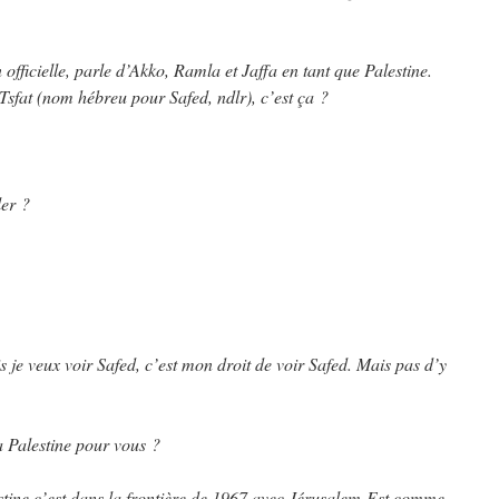
n officielle, parle d’Akko, Ramla et Jaffa en tant que Palestine.
sfat (nom hébreu pour Safed, ndlr), c’est ça ?
ler ?
is je veux voir Safed, c’est mon droit de voir Safed. Mais pas d’y
a Palestine pour vous ?
tine c’est dans la frontière de 1967 avec Jérusalem-Est comme