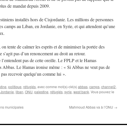
a plus de mandat depuis 2009.
estiniens installés hors de Cisjordanie. Les millions de personnes
es camps au Liban, en Jordanie, en Syrie, et qui attendent qu’une
ux.
 on tente de calmer les esprits et de minimiser la portée des
ne s’agit pas d’un renoncement au droit au retour.
 l’entendent pas de cette oreille. Le FPLP et le Hamas
 Abbas. Le Hamas ironise même : « Si Abbas ne veut pas de
e pas recevoir quelqu’un comme lui ».
stine
,
politique
,
réfugiés
, avec comme mot(s)-clé(s)
abbas
,
camps
,
channel2
,
,
Jordanie
,
liban
,
ONU
,
palestine
,
réfugiés
,
syrie
,
west bank
. Vous pouvez le
ons municipales
Mahmoud Abbas va à l’ONU
→