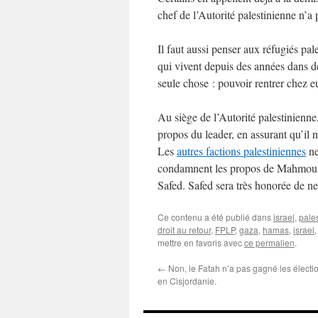
chef de l’Autorité palestinienne n’
Il faut aussi penser aux réfugiés pal
qui vivent depuis des années dans d
seule chose : pouvoir rentrer chez e
Au siège de l’Autorité palestinienne,
propos du leader, en assurant qu’il 
Les
autres factions palestiniennes
ne
condamnent les propos de Mahmous
Safed. Safed sera très honorée de n
Ce contenu a été publié dans
israel
,
pale
droit au retour
,
FPLP
,
gaza
,
hamas
,
israel
mettre en favoris avec
ce permalien
.
←
Non, le Fatah n’a pas gagné les électi
en Cisjordanie.