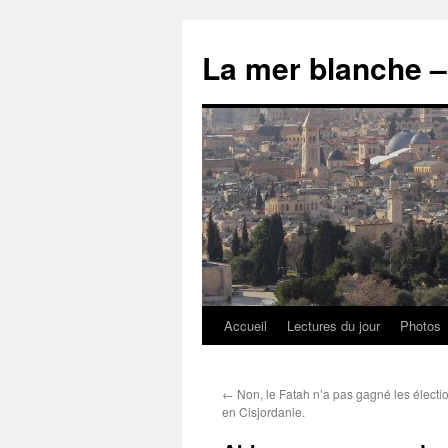
Accueil
Lectures du jour
Photos
←
Non, le Fatah n’a pas gagné les électi
en Cisjordanie.