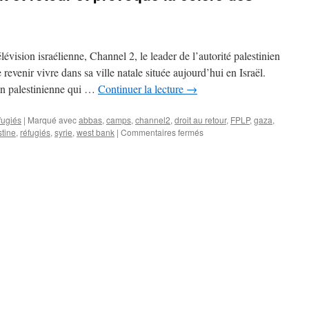
évision israélienne, Channel 2, le leader de l’autorité palestinien
 revenir vivre dans sa ville natale située aujourd’hui en Israël.
on palestinienne qui …
Continuer la lecture
→
fugiés
|
Marqué avec
abbas
,
camps
,
channel2
,
droit au retour
,
FPLP
,
gaza
,
stine
,
réfugiés
,
syrie
,
west bank
|
Commentaires fermés