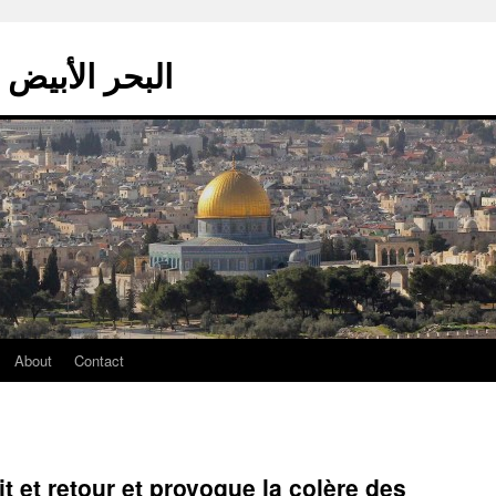
La mer blanche – البحر الأبيض
About
Contact
 et retour et provoque la colère des