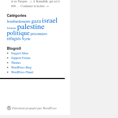
et en Turquie…). A Ramallah, qui est à
800 … Continuer la lecture →
Catégories
israel
gaza
bombardements
palestine
Jordanie
politique
prisonniers
réfugiés
Syrie
Blogroll
Suggest Ideas
Support Forum
Themes
WordPress Blog
WordPress Planet
Fièrement propulsé par WordPress