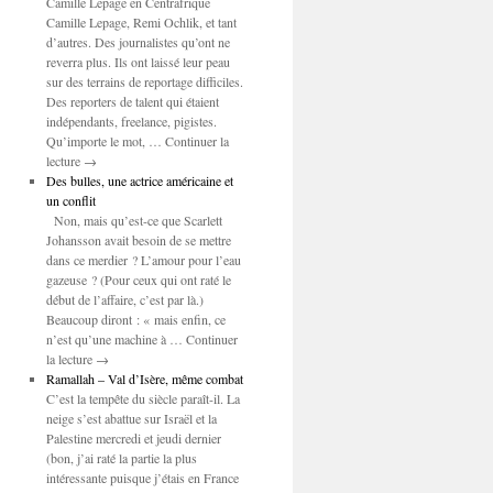
Camille Lepage en Centrafrique
Camille Lepage, Remi Ochlik, et tant
d’autres. Des journalistes qu’ont ne
reverra plus. Ils ont laissé leur peau
sur des terrains de reportage difficiles.
Des reporters de talent qui étaient
indépendants, freelance, pigistes.
Qu’importe le mot, … Continuer la
lecture →
Des bulles, une actrice américaine et
un conflit
Non, mais qu’est-ce que Scarlett
Johansson avait besoin de se mettre
dans ce merdier ? L’amour pour l’eau
gazeuse ? (Pour ceux qui ont raté le
début de l’affaire, c’est par là.)
Beaucoup diront : « mais enfin, ce
n’est qu’une machine à … Continuer
la lecture →
Ramallah – Val d’Isère, même combat
C’est la tempête du siècle paraît-il. La
neige s’est abattue sur Israël et la
Palestine mercredi et jeudi dernier
(bon, j’ai raté la partie la plus
intéressante puisque j’étais en France