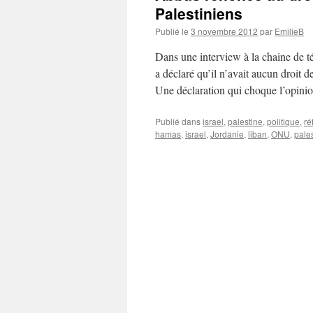
Palestiniens
Publié le
3 novembre 2012
par
EmilieB
Dans une interview à la chaine de tél
a déclaré qu’il n’avait aucun droit de
Une déclaration qui choque l’opini
Publié dans
israel
,
palestine
,
politique
,
ré
hamas
,
israel
,
Jordanie
,
liban
,
ONU
,
pale