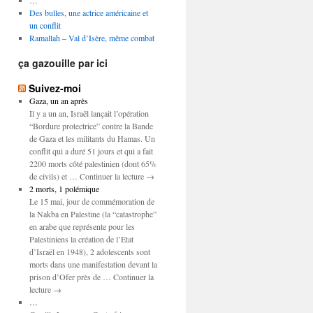
…
Des bulles, une actrice américaine et
un conflit
Ramallah – Val d’Isère, même combat
ça gazouille par ici
Suivez-moi
Gaza, un an après
Il y a un an, Israël lançait l’opération
“Bordure protectrice” contre la Bande
de Gaza et les militants du Hamas. Un
conflit qui a duré 51 jours et qui a fait
2200 morts côté palestinien (dont 65%
de civils) et … Continuer la lecture →
2 morts, 1 polémique
Le 15 mai, jour de commémoration de
la Nakba en Palestine (la “catastrophe”
en arabe que représente pour les
Palestiniens la création de l’Etat
d’Israël en 1948), 2 adolescents sont
morts dans une manifestation devant la
prison d’Ofer près de … Continuer la
lecture →
…