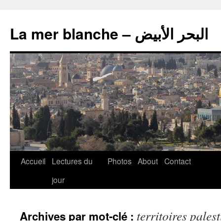
La mer blanche – البحر الأبيض
Accueil
Lectures du
Photos
About
Contact
jour
territoires pales
Archives par mot-clé :