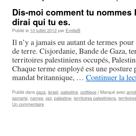
Dis-moi comment tu nommes la
dirai qui tu es.
Publié le
10 juillet 2012
par
EmilieB
Il n’y a jamais eu autant de termes pour 
de terre. Cisjordanie, Bande de Gaza, ter
territoires palestiniens occupés, Palesti
Chaque terme employé est une posture p
mandat britannique, …
Continuer la le
Publié dans
gaza
,
israel
,
palestine
,
politique
|
Marqué avec
arm
samarie
,
names
,
opt
,
palestine
,
territoires palestiniens
,
territoir
Un commentaire