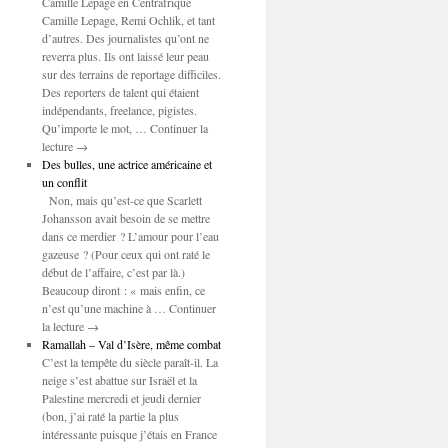
Camille Lepage en Centrafrique
Camille Lepage, Remi Ochlik, et tant
d’autres. Des journalistes qu’ont ne
reverra plus. Ils ont laissé leur peau
sur des terrains de reportage difficiles.
Des reporters de talent qui étaient
indépendants, freelance, pigistes.
Qu’importe le mot, … Continuer la
lecture →
Des bulles, une actrice américaine et
un conflit
Non, mais qu’est-ce que Scarlett
Johansson avait besoin de se mettre
dans ce merdier ? L’amour pour l’eau
gazeuse ? (Pour ceux qui ont raté le
début de l’affaire, c’est par là.)
Beaucoup diront : « mais enfin, ce
n’est qu’une machine à … Continuer
la lecture →
Ramallah – Val d’Isère, même combat
C’est la tempête du siècle paraît-il. La
neige s’est abattue sur Israël et la
Palestine mercredi et jeudi dernier
(bon, j’ai raté la partie la plus
intéressante puisque j’étais en France