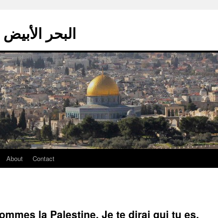
La mer blanche – البحر الأبيض
About
Contact
mes la Palestine. Je te dirai qui tu es.