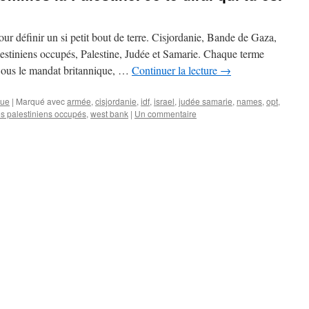
our définir un si petit bout de terre. Cisjordanie, Bande de Gaza,
 palestiniens occupés, Palestine, Judée et Samarie. Chaque terme
 Sous le mandat britannique, …
Continuer la lecture
→
que
|
Marqué avec
armée
,
cisjordanie
,
idf
,
israel
,
judée samarie
,
names
,
opt
,
res palestiniens occupés
,
west bank
|
Un commentaire