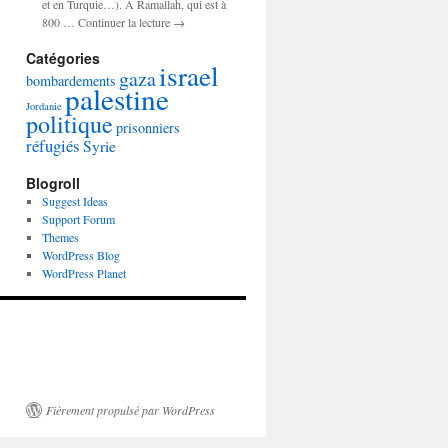
et en Turquie…). A Ramallah, qui est à
800 … Continuer la lecture →
Catégories
israel
gaza
bombardements
palestine
Jordanie
politique
prisonniers
réfugiés
Syrie
Blogroll
Suggest Ideas
Support Forum
Themes
WordPress Blog
WordPress Planet
Fièrement propulsé par WordPress