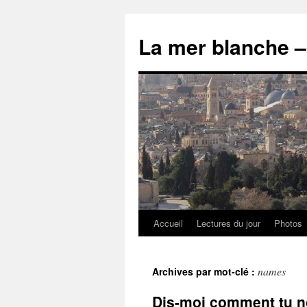
Accueil
Lectures du jour
Photos
names
Archives par mot-clé :
Dis-moi comment tu nom