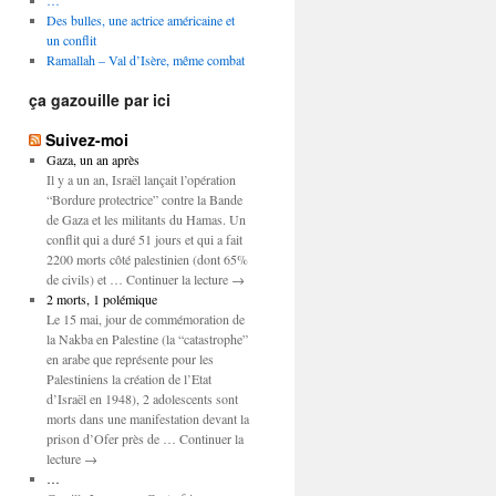
…
Des bulles, une actrice américaine et
un conflit
Ramallah – Val d’Isère, même combat
ça gazouille par ici
Suivez-moi
Gaza, un an après
Il y a un an, Israël lançait l’opération
“Bordure protectrice” contre la Bande
de Gaza et les militants du Hamas. Un
conflit qui a duré 51 jours et qui a fait
2200 morts côté palestinien (dont 65%
de civils) et … Continuer la lecture →
2 morts, 1 polémique
Le 15 mai, jour de commémoration de
la Nakba en Palestine (la “catastrophe”
en arabe que représente pour les
Palestiniens la création de l’Etat
d’Israël en 1948), 2 adolescents sont
morts dans une manifestation devant la
prison d’Ofer près de … Continuer la
lecture →
…