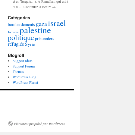
et en Turquie…). A Ramallah, qui est à
800 … Continuer la lecture →
Catégories
israel
gaza
bombardements
palestine
Jordanie
politique
prisonniers
réfugiés
Syrie
Blogroll
Suggest Ideas
Support Forum
Themes
WordPress Blog
WordPress Planet
Fièrement propulsé par WordPress