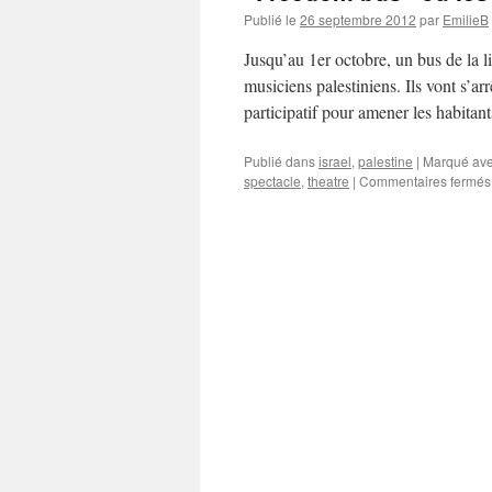
Publié le
26 septembre 2012
par
EmilieB
Jusqu’au 1er octobre, un bus de la li
musiciens palestiniens. Ils vont s’arr
participatif pour amener les habitan
Publié dans
israel
,
palestine
|
Marqué av
spectacle
,
theatre
|
Commentaires fermés