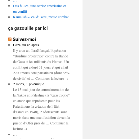
…
Des bulles, une actrice américaine et
un conflit
Ramallah – Val d’Isère, même combat
ça gazouille par ici
Suivez-moi
Gaza, un an après
Il y a un an, Israël lançait l’opération
“Bordure protectrice” contre la Bande
de Gaza et les militants du Hamas. Un
conflit qui a duré 51 jours et qui a fait
2200 morts côté palestinien (dont 65%
de civils) et … Continuer la lecture →
2 morts, 1 polémique
Le 15 mai, jour de commémoration de
la Nakba en Palestine (la “catastrophe”
en arabe que représente pour les
Palestiniens la création de l’Etat
d’Israël en 1948), 2 adolescents sont
morts dans une manifestation devant la
prison d’Ofer près de … Continuer la
lecture →
…