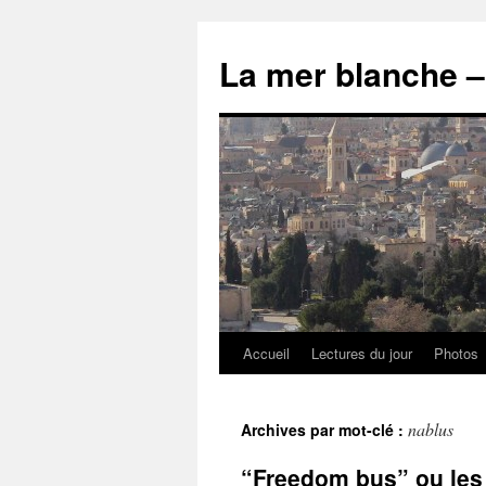
Accueil
Lectures du jour
Photos
nablus
Archives par mot-clé :
“Freedom bus” ou les 