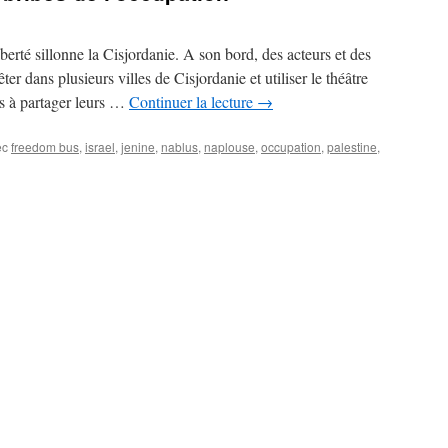
berté sillonne la Cisjordanie. A son bord, des acteurs et des
êter dans plusieurs villes de Cisjordanie et utiliser le théâtre
ts à partager leurs …
Continuer la lecture
→
ec
freedom bus
,
israel
,
jenine
,
nablus
,
naplouse
,
occupation
,
palestine
,