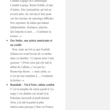
Camille Lepage en Centrafrique
Camille Lepage, Remi Ochlik, et tant
d’autres. Des journalistes qu’ont ne
reverra plus. Ils ont laissé leur peau
sur des terrains de reportage difficiles.
Des reporters de talent qui étaient
indépendants, freelance, pigistes.
Qu’importe le mot, … Continuer la
lecture →
Des bulles, une actrice américaine et
un conflit
Non, mais qu’est-ce que Scarlett
Johansson avait besoin de se mettre
dans ce merdier ? L’amour pour l’eau
gazeuse ? (Pour ceux qui ont raté le
début de l’affaire, c’est par là.)
Beaucoup diront : « mais enfin, ce
n’est qu’une machine à … Continuer
la lecture →
Ramallah – Val d’Isère, même combat
C’est la tempête du siècle paraît-il. La
neige s’est abattue sur Israël et la
Palestine mercredi et jeudi dernier
(bon, j’ai raté la partie la plus
intéressante puisque j’étais en France