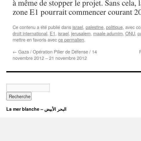
à même de stopper le projet. Sans cela, l
zone E1 pourrait commencer courant 2
Ce contenu a été publié dans
israel
,
palestine
,
politique
, avec c
droit international
,
E1
,
israel
,
jerusalem
,
maale adumim
,
ONU
,
p
mettre en favoris avec
ce permalien
.
←
Gaza / Opération Pilier de Défense / 14
novembre 2012 – 21 novembre 2012
La mer blanche – البحر الأبيض