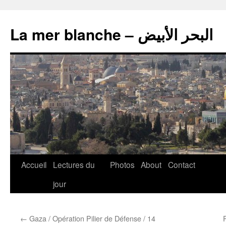
La mer blanche – البحر الأبيض
Accueil
Lectures du
Photos
About
Contact
jour
←
Gaza / Opération Pilier de Défense / 14