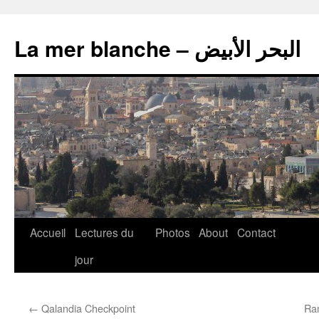
La mer blanche – البحر الأبيض
Accueil
Lectures du
Photos
About
Contact
jour
←
Qalandia Checkpoint
Ra