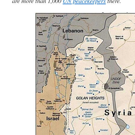
are more than 1,000
UN peacekeepers
there.