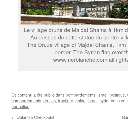
Le village druze de Majdal Shams à 1km de 
Au dessus de cette statue du centre-vill
The Druze village of Majdal Shams, 1km 
border. The Syrian flag over th
www.merblanche.com all right
Ce contenu a été publié dans
bombardements
,
israel
,
politique
,
bombardements
,
druzes
,
frontière
,
golan
,
israel
,
syrie
. Vous pou
permalien
.
←
Qalandia Checkpoint
Ra