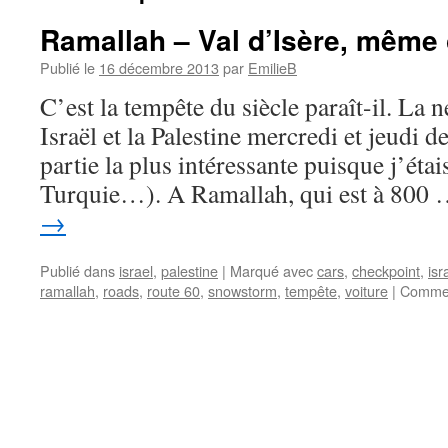
Ramallah – Val d’Isère, même
Publié le
16 décembre 2013
par
EmilieB
C’est la tempête du siècle paraît-il. La n
Israël et la Palestine mercredi et jeudi de
partie la plus intéressante puisque j’étai
Turquie…). A Ramallah, qui est à 800
→
Publié dans
israel
,
palestine
|
Marqué avec
cars
,
checkpoint
,
isr
ramallah
,
roads
,
route 60
,
snowstorm
,
tempête
,
voiture
|
Commen