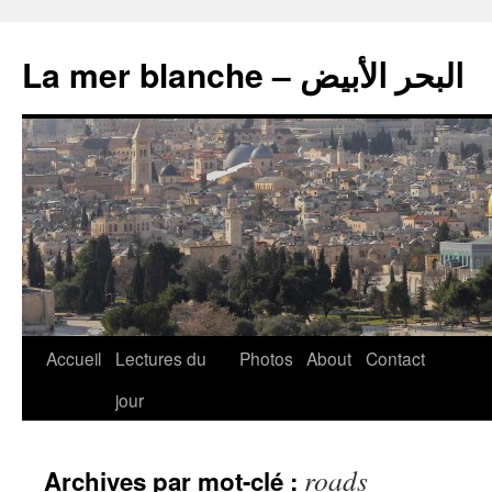
La mer blanche – البحر الأبيض
Accueil
Lectures du
Photos
About
Contact
jour
roads
Archives par mot-clé :