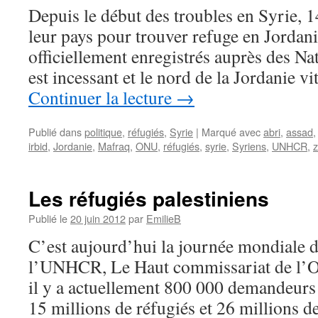
Depuis le début des troubles en Syrie, 
leur pays pour trouver refuge en Jordani
officiellement enregistrés auprès des Na
est incessant et le nord de la Jordanie 
Continuer la lecture
→
Publié dans
politique
,
réfugiés
,
Syrie
|
Marqué avec
abri
,
assad
irbid
,
Jordanie
,
Mafraq
,
ONU
,
réfugiés
,
syrie
,
Syriens
,
UNHCR
,
z
Les réfugiés palestiniens
Publié le
20 juin 2012
par
EmilieB
C’est aujourd’hui la journée mondiale d
l’UNHCR, Le Haut commissariat de l’O
il y a actuellement 800 000 demandeurs 
15 millions de réfugiés et 26 millions d