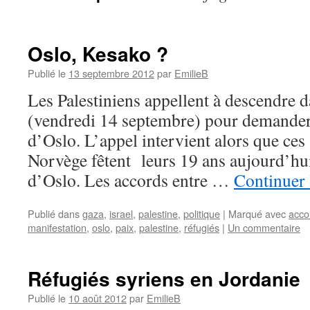
Oslo, Kesako ?
Publié le
13 septembre 2012
par
EmilieB
Les Palestiniens appellent à descendre 
(vendredi 14 septembre) pour demander 
d’Oslo. L’appel intervient alors que ces
Norvège fêtent leurs 19 ans aujourd’hui
d’Oslo. Les accords entre …
Continuer 
Publié dans
gaza
,
israel
,
palestine
,
politique
|
Marqué avec
acco
manifestation
,
oslo
,
paix
,
palestine
,
réfugiés
|
Un commentaire
Réfugiés syriens en Jordanie
Publié le
10 août 2012
par
EmilieB