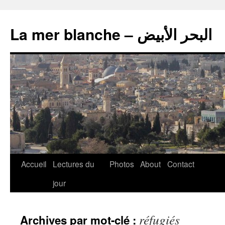
La mer blanche – البحر الأبيض
Accueil
Lectures du
Photos
About
Contact
jour
réfugiés
Archives par mot-clé :