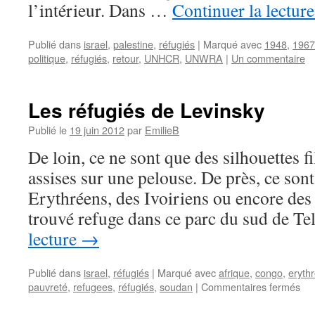
l’intérieur. Dans …
Continuer la lectur
Publié dans
israel
,
palestine
,
réfugiés
|
Marqué avec
1948
,
1967
politique
,
réfugiés
,
retour
,
UNHCR
,
UNWRA
|
Un commentaire
Les réfugiés de Levinsky
Publié le
19 juin 2012
par
EmilieB
De loin, ce ne sont que des silhouettes f
assises sur une pelouse. De près, ce son
Erythréens, des Ivoiriens ou encore des
trouvé refuge dans ce parc du sud de T
lecture
→
Publié dans
israel
,
réfugiés
|
Marqué avec
afrique
,
congo
,
eryth
pauvreté
,
refugees
,
réfugiés
,
soudan
|
Commentaires fermés