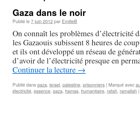
Gaza dans le noir
Publié le
7 juin 2012
par
EmilieB
On connaît les problèmes d’électricité 
les Gazaouis subissent 8 heures de coup
et ils ont développé un réseau de généra
d’avoir de l’électricité presque en per
Continuer la lecture
→
Publié dans
gaza
,
israel
,
palestine
,
prisonniers
|
Marqué avec
au
électricité
,
essence
,
gaza
,
hamas
,
humanitaire
,
rafah
,
ramallah
|