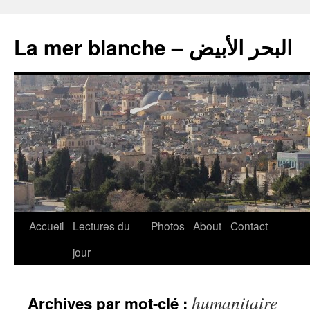
La mer blanche – البحر الأبيض
Accueil
Lectures du
Photos
About
Contact
jour
humanitaire
Archives par mot-clé :