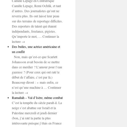
Camille Lepage en Centrafrique
Camille Lepage, Remi Ochlik, et tant
d’autres. Des journalistes qu’ont ne
reverra plus. Ils ont laissé leur peau
sur des terrains de reportage difficiles.
Des reporters de talent qui étaient
indépendants, freelance, pigistes.
Qu’importe le mot, … Continuer la
lecture →
Des bulles, une actrice américaine et
un conflit
Non, mais qu’est-ce que Scarlett
Johansson avait besoin de se mettre
dans ce merdier ? L’amour pour l’eau
gazeuse ? (Pour ceux qui ont raté le
début de l’affaire, c’est par là.)
Beaucoup diront : « mais enfin, ce
n’est qu’une machine à … Continuer
la lecture →
Ramallah – Val d’Isère, même combat
C’est la tempête du siècle paraît-il. La
neige s’est abattue sur Israël et la
Palestine mercredi et jeudi dernier
(bon, j’ai raté la partie la plus
intéressante puisque j’étais en France