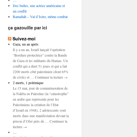
…
Des bulles, une actrice américaine et
un conflit
Ramallah – Val d’Isère, même combat
ça gazouille par ici
Suivez-moi
Gaza, un an après
Il y a un an, Israël lançait l’opération
“Bordure protectrice” contre la Bande
de Gaza et les militants du Hamas. Un
conflit qui a duré 51 jours et qui a fait
2200 morts côté palestinien (dont 65%
de civils) et … Continuer la lecture →
2 morts, 1 polémique
Le 15 mai, jour de commémoration de
la Nakba en Palestine (la “catastrophe”
en arabe que représente pour les
Palestiniens la création de l’Etat
d’Israël en 1948), 2 adolescents sont
morts dans une manifestation devant la
prison d’Ofer près de … Continuer la
lecture →
…