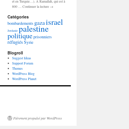
et en Turquie…). A Ramallah, qui est à
800 … Continuer la lecture →
Catégories
israel
gaza
bombardements
palestine
Jordanie
politique
prisonniers
réfugiés
Syrie
Blogroll
Suggest Ideas
Support Forum
Themes
WordPress Blog
WordPress Planet
Fièrement propulsé par WordPress