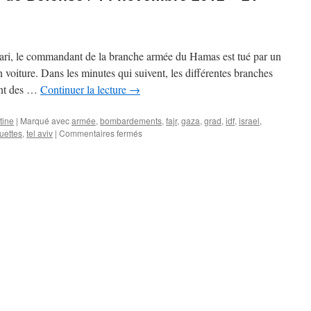
i, le commandant de la branche armée du Hamas est tué par un
 en voiture. Dans les minutes qui suivent, les différentes branches
ant des …
Continuer la lecture
→
tine
|
Marqué avec
armée
,
bombardements
,
fajr
,
gaza
,
grad
,
idf
,
israel
,
uettes
,
tel aviv
|
Commentaires fermés