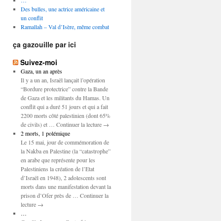
…
Des bulles, une actrice américaine et
un conflit
Ramallah – Val d’Isère, même combat
ça gazouille par ici
Suivez-moi
Gaza, un an après
Il y a un an, Israël lançait l’opération
“Bordure protectrice” contre la Bande
de Gaza et les militants du Hamas. Un
conflit qui a duré 51 jours et qui a fait
2200 morts côté palestinien (dont 65%
de civils) et … Continuer la lecture →
2 morts, 1 polémique
Le 15 mai, jour de commémoration de
la Nakba en Palestine (la “catastrophe”
en arabe que représente pour les
Palestiniens la création de l’Etat
d’Israël en 1948), 2 adolescents sont
morts dans une manifestation devant la
prison d’Ofer près de … Continuer la
lecture →
…