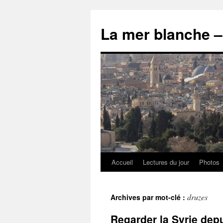
Accueil
Lectures du jour
Photos
druzes
Archives par mot-clé :
Regarder la Syrie dep