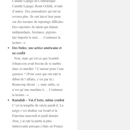
Camille Lepage en Centrafrique
Camille Lepage, Remi Ochlik, et tant
d’autres. Des journalistes qu’ont ne
reverra plus. Ils ont laissé leur peau
sur des terrains de reportage difficiles.
Des reporters de talent qui étaient
indépendants, freelance, pigistes.
Qu’importe le mot, … Continuer la
lecture →
Des bulles, une actrice américaine et
un conflit
Non, mais qu’est-ce que Scarlett
Johansson avait besoin de se mettre
dans ce merdier ? L’amour pour l’eau
gazeuse ? (Pour ceux qui ont raté le
début de l’affaire, c’est par là.)
Beaucoup diront : « mais enfin, ce
n’est qu’une machine à … Continuer
la lecture →
Ramallah – Val d’Isère, même combat
C’est la tempête du siècle paraît-il. La
neige s’est abattue sur Israël et la
Palestine mercredi et jeudi dernier
(bon, j’ai raté la partie la plus
intéressante puisque j’étais en France