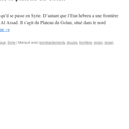
 qu’il se passe en Syrie. D’autant que l’Etat hébreu a une frontière
 Assad. Il s’agit du Plateau du Golan, situé dans le nord
ure
→
ique
,
Syrie
|
Marqué avec
bombardements
,
druzes
,
frontière
,
golan
,
israel
,