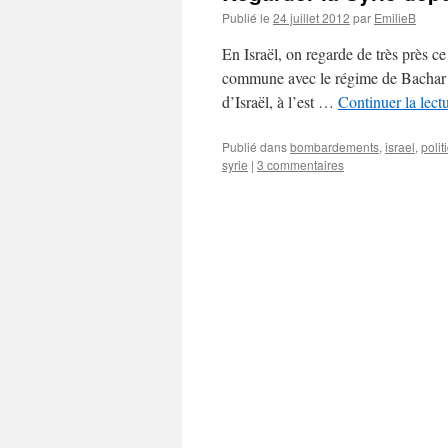
Publié le
24 juillet 2012
par
EmilieB
En Israël, on regarde de très près ce
commune avec le régime de Bachar Al
d’Israël, à l’est …
Continuer la lect
Publié dans
bombardements
,
israel
,
polit
syrie
|
3 commentaires