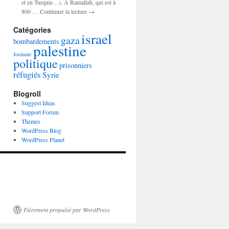
et en Turquie…). A Ramallah, qui est à
800 … Continuer la lecture →
Catégories
israel
gaza
bombardements
palestine
Jordanie
politique
prisonniers
réfugiés
Syrie
Blogroll
Suggest Ideas
Support Forum
Themes
WordPress Blog
WordPress Planet
Fièrement propulsé par WordPress