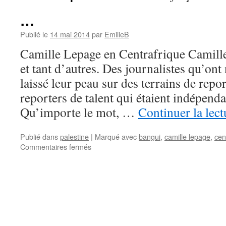
…
Publié le
14 mai 2014
par
EmilieB
Camille Lepage en Centrafrique Camill
et tant d’autres. Des journalistes qu’ont 
laissé leur peau sur des terrains de repor
reporters de talent qui étaient indépendan
Qu’importe le mot, …
Continuer la lec
Publié dans
palestine
|
Marqué avec
bangui
,
camille lepage
,
cen
Commentaires fermés