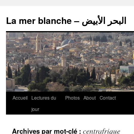
La mer blanche – البحر الأبيض
Accueil
Lectures du
Photos
About
Contact
jour
centrafrique
Archives par mot-clé :