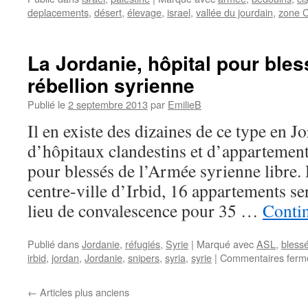
deplacements
,
désert
,
élevage
,
israel
,
vallée du jourdain
,
zone 
La Jordanie, hôpital pour bles
rébellion syrienne
Publié le
2 septembre 2013
par
EmilieB
Il en existe des dizaines de ce type en J
d’hôpitaux clandestins et d’appartemen
pour blessés de l’Armée syrienne libre
centre-ville d’Irbid, 16 appartements s
lieu de convalescence pour 35 …
Contin
Publié dans
Jordanie
,
réfugiés
,
Syrie
|
Marqué avec
ASL
,
bless
irbid
,
jordan
,
Jordanie
,
snipers
,
syria
,
syrie
|
Commentaires ferm
←
Articles plus anciens