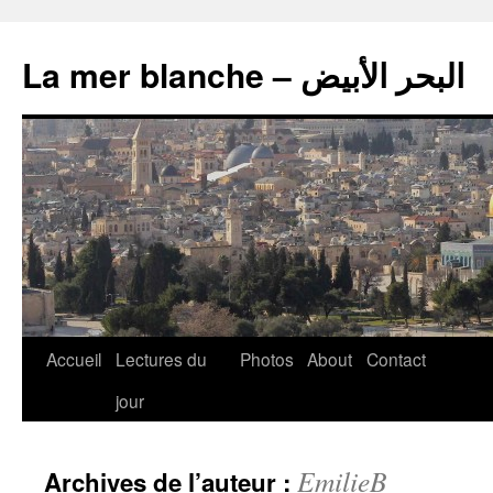
La mer blanche – البحر الأبيض
Accueil
Lectures du
Photos
About
Contact
jour
EmilieB
Archives de l’auteur :