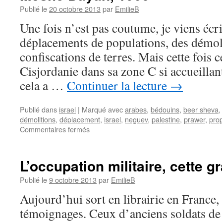
Publié le
20 octobre 2013
par
EmilieB
Une fois n’est pas coutume, je viens écri
déplacements de populations, des démol
confiscations de terres. Mais cette fois c
Cisjordanie dans sa zone C si accueillant
cela a …
Continuer la lecture
→
Publié dans
israel
|
Marqué avec
arabes
,
bédouins
,
beer sheva
démolitions
,
déplacement
,
israel
,
neguev
,
palestine
,
prawer
,
prop
Commentaires fermés
L’occupation militaire, cette 
Publié le
9 octobre 2013
par
EmilieB
Aujourd’hui sort en librairie en France, 
témoignages. Ceux d’anciens soldats de 