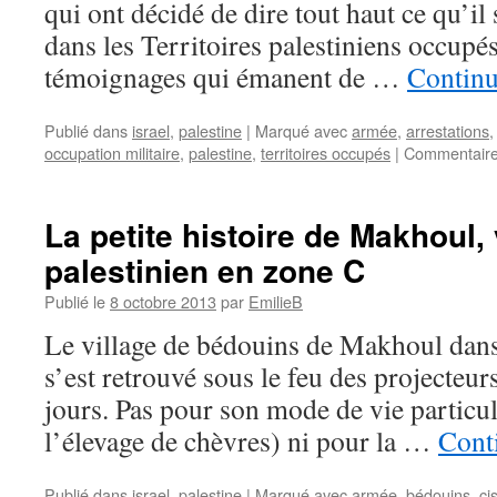
qui ont décidé de dire tout haut ce qu’il
dans les Territoires palestiniens occupé
témoignages qui émanent de …
Continu
Publié dans
israel
,
palestine
|
Marqué avec
armée
,
arrestations
occupation militaire
,
palestine
,
territoires occupés
|
Commentaire
La petite histoire de Makhoul,
palestinien en zone C
Publié le
8 octobre 2013
par
EmilieB
Le village de bédouins de Makhoul dans
s’est retrouvé sous le feu des projecteur
jours. Pas pour son mode de vie particul
l’élevage de chèvres) ni pour la …
Conti
Publié dans
israel
,
palestine
|
Marqué avec
armée
,
bédouins
,
ci