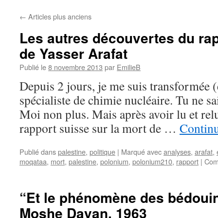
←
Articles plus anciens
Les autres découvertes du rap
de Yasser Arafat
Publié le
8 novembre 2013
par
EmilieB
Depuis 2 jours, je me suis transformée (
spécialiste de chimie nucléaire. Tu ne sa
Moi non plus. Mais après avoir lu et rel
rapport suisse sur la mort de …
Continu
Publié dans
palestine
,
politique
|
Marqué avec
analyses
,
arafat
,
moqataa
,
mort
,
palestine
,
polonium
,
polonium210
,
rapport
|
Com
“Et le phénomène des bédouin
Moshe Dayan, 1963